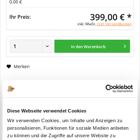
0,00 €
399,00 € *
Ihr Preis:
inkl. MwSt.
zzgl. Versandkosten
In den Warenkorb
Merken
Fragen zum Artikel?
Artikel-Nr.:
ER0164
Info:
Dieser Artikel wird gemäß Ihrer
Diese Webseite verwendet Cookies
Konfiguration gefertigt. Daher ist er als
Wir verwenden Cookies, um Inhalte und Anzeigen zu
kundenspezifische Anfertigung vom
Widerruf / der Rückgabe
personalisieren, Funktionen für soziale Medien anbieten
ausgeschlossen.
zu können und die Zugriffe auf unsere Website zu