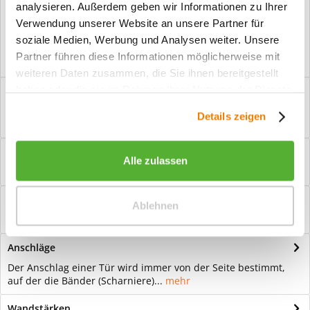
analysieren. Außerdem geben wir Informationen zu Ihrer
Vorteile
Verwendung unserer Website an unsere Partner für
Kostenloser Versand ab € 2000,- Bestellwert
soziale Medien, Werbung und Analysen weiter. Unsere
Versand mit eigener Spedition
Partner führen diese Informationen möglicherweise mit
weiteren Daten zusammen, die Sie ihnen bereitgestellt
haben oder die sie im Rahmen Ihrer Nutzung der Dienste
Beschreibung
gesammelt haben.
Ganzglastür Motiv Honeycomb Für eine zeitlose Optik: Das
Details zeigen
Element Glas wirkt immer elegant...
mehr
Bewertungen
0
Alle zulassen
Bewertungen lesen, schreiben und diskutieren...
mehr
Hilfevideo
Ablehnen
mehr
Anschläge
Der Anschlag einer Tür wird immer von der Seite bestimmt,
auf der die Bänder (Scharniere)...
mehr
Wandstärken