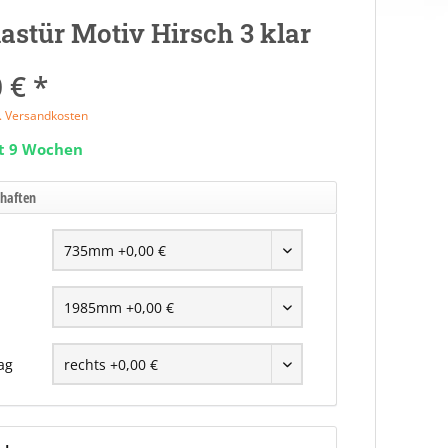
astür Motiv Hirsch 3 klar
 € *
l. Versandkosten
it 9 Wochen
chaften
ag