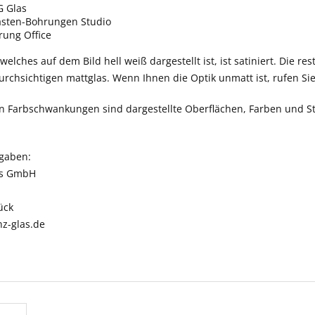
 Glas
asten-Bohrungen Studio
ung Office
elches auf dem Bild hell weiß dargestellt ist, ist satiniert. Die res
rchsichtigen mattglas. Wenn Ihnen die Optik unmatt ist, rufen Si
n Farbschwankungen sind dargestellte Oberflächen, Farben und St
ngaben:
as GmbH
ück
nz-glas.de