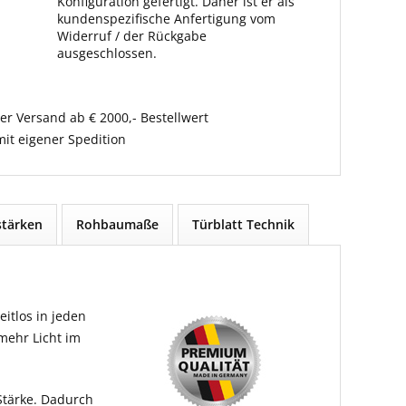
Konfiguration gefertigt. Daher ist er als
kundenspezifische Anfertigung vom
Widerruf / der Rückgabe
ausgeschlossen.
er Versand ab € 2000,- Bestellwert
it eigener Spedition
tärken
Rohbaumaße
Türblatt Technik
itlos in jeden
 mehr Licht im
Stärke. Dadurch