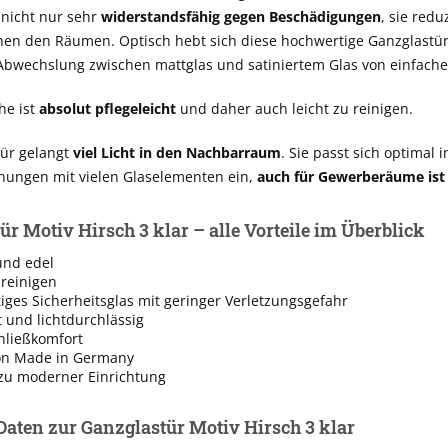
 nicht nur sehr
widerstandsfähig gegen Beschädigungen
, sie redu
chen den Räumen. Optisch hebt sich diese hochwertige Ganzglastür
bwechslung zwischen mattglas und satiniertem Glas von einfache
he ist
absolut pflegeleicht
und daher auch leicht zu reinigen.
ür gelangt
viel Licht in den Nachbarraum
. Sie passt sich optimal i
ngen mit vielen Glaselementen ein,
auch für Gewerberäume ist 
r Motiv Hirsch 3 klar – alle Vorteile im Überblick
und edel
 reinigen
ges Sicherheitsglas mit geringer Verletzungsgefahr
t und lichtdurchlässig
hließkomfort
on Made in Germany
zu moderner Einrichtung
Daten zur Ganzglastür Motiv Hirsch 3 klar