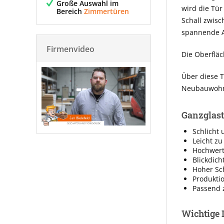
Große Auswahl im
wird die Tür
Bereich
Zimmertüren
Schall zwis
spannende A
Firmenvideo
Die Oberfläc
Über diese T
Neubauwohnu
Ganzglastü
Schlicht 
Leicht zu
Hochwerti
Blickdich
Hoher Sc
Produkti
Passend 
Wichtige 