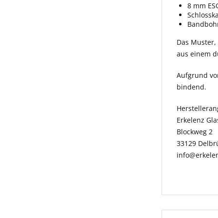
8 mm ESG
Schlossk
Bandbohr
Das Muster, w
aus einem du
Aufgrund vo
bindend.
Herstellera
Erkelenz Gl
Blockweg 2
33129 Delbr
info@erkele