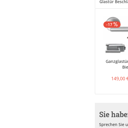
Glastür Besch
-17
Ganzglastür
Bie
149,00 
Sie hab
Sprechen Sie u