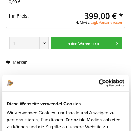
0,00 €
399,00 € *
Ihr Preis:
inkl. MwSt.
zzgl. Versandkosten
In den Warenkorb
Merken
Fragen zum Artikel?
Artikel-Nr.:
ER0150
Info:
Dieser Artikel wird gemäß Ihrer
Diese Webseite verwendet Cookies
Konfiguration gefertigt. Daher ist er als
Wir verwenden Cookies, um Inhalte und Anzeigen zu
kundenspezifische Anfertigung vom
Widerruf / der Rückgabe
personalisieren, Funktionen für soziale Medien anbieten
ausgeschlossen.
zu können und die Zugriffe auf unsere Website zu