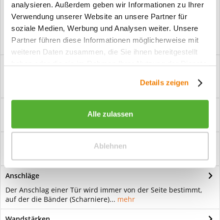
analysieren. Außerdem geben wir Informationen zu Ihrer
Vorteile
Verwendung unserer Website an unsere Partner für
Kostenloser Versand ab € 2000,- Bestellwert
soziale Medien, Werbung und Analysen weiter. Unsere
Versand mit eigener Spedition
Partner führen diese Informationen möglicherweise mit
weiteren Daten zusammen, die Sie ihnen bereitgestellt
haben oder die sie im Rahmen Ihrer Nutzung der Dienste
Beschreibung
gesammelt haben.
Ganzglastür Motiv Graphic Für eine zeitlose Optik: Das Element
Details zeigen
Glas wirkt immer elegant...
mehr
Bewertungen
0
Alle zulassen
Bewertungen lesen, schreiben und diskutieren...
mehr
Hilfevideo
Ablehnen
mehr
Anschläge
Der Anschlag einer Tür wird immer von der Seite bestimmt,
auf der die Bänder (Scharniere)...
mehr
Wandstärken