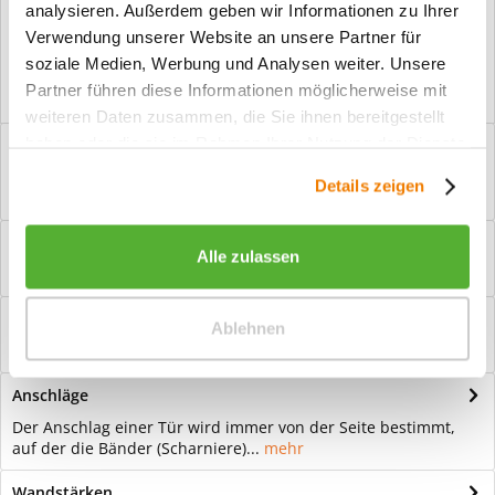
analysieren. Außerdem geben wir Informationen zu Ihrer
Vorteile
Verwendung unserer Website an unsere Partner für
Kostenloser Versand ab € 2000,- Bestellwert
soziale Medien, Werbung und Analysen weiter. Unsere
Versand mit eigener Spedition
Partner führen diese Informationen möglicherweise mit
weiteren Daten zusammen, die Sie ihnen bereitgestellt
haben oder die sie im Rahmen Ihrer Nutzung der Dienste
Beschreibung
gesammelt haben.
Ganzglastür Motiv Grano invers Für eine zeitlose Optik: Das
Details zeigen
Element Glas wirkt immer...
mehr
Bewertungen
0
Alle zulassen
Bewertungen lesen, schreiben und diskutieren...
mehr
Hilfevideo
Ablehnen
mehr
Anschläge
Der Anschlag einer Tür wird immer von der Seite bestimmt,
auf der die Bänder (Scharniere)...
mehr
Wandstärken