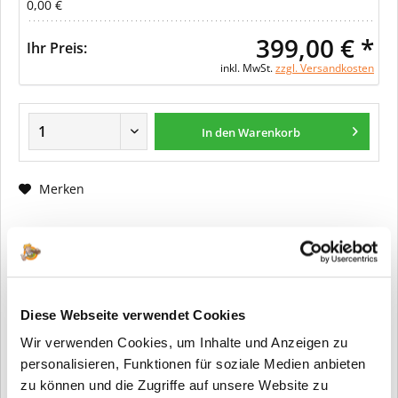
0,00 €
399,00 € *
Ihr Preis:
inkl. MwSt.
zzgl. Versandkosten
In den Warenkorb
Merken
Fragen zum Artikel?
Artikel-Nr.:
ER0149
Info:
Dieser Artikel wird gemäß Ihrer
Diese Webseite verwendet Cookies
Konfiguration gefertigt. Daher ist er als
Wir verwenden Cookies, um Inhalte und Anzeigen zu
kundenspezifische Anfertigung vom
Widerruf / der Rückgabe
personalisieren, Funktionen für soziale Medien anbieten
ausgeschlossen.
zu können und die Zugriffe auf unsere Website zu