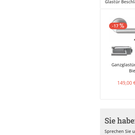
Glastür Besch
-17
Ganzglastür
Bie
149,00 
Sie hab
Sprechen Sie u