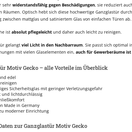
r sehr
widerstandsfähig gegen Beschädigungen
, sie reduziert auc
n Räumen. Optisch hebt sich diese hochwertige Ganzglastür durc
 zwischen mattglas und satiniertem Glas von einfachen Türen ab.
he ist
absolut pflegeleicht
und daher auch leicht zu reinigen.
ür gelangt
viel Licht in den Nachbarraum
. Sie passt sich optimal i
ngen mit vielen Glaselementen ein,
auch für Gewerberäume ist 
ür Motiv Gecko – alle Vorteile im Überblick
und edel
 reinigen
ges Sicherheitsglas mit geringer Verletzungsgefahr
t und lichtdurchlässig
hließkomfort
on Made in Germany
zu moderner Einrichtung
Daten zur Ganzglastür Motiv Gecko