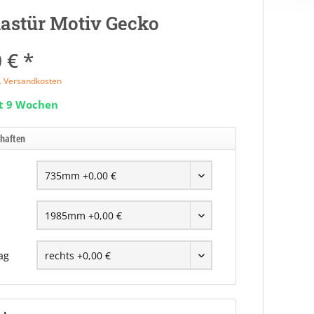
astür Motiv Gecko
 € *
l. Versandkosten
it 9 Wochen
chaften
ag