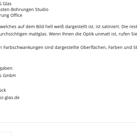
 Glas
asten-Bohrungen Studio
ung Office
elches auf dem Bild hell weiß dargestellt ist, ist satiniert. Die res
rchsichtigen mattglas. Wenn Ihnen die Optik unmatt ist, rufen Si
n Farbschwankungen sind dargestellte Oberflächen, Farben und St
ngaben:
as GmbH
ück
nz-glas.de