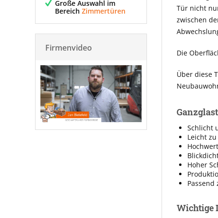
Große Auswahl im
Tür nicht nu
Bereich
Zimmertüren
zwischen de
Abwechslung
Firmenvideo
Die Oberfläc
Über diese T
Neubauwohnu
Ganzglast
Schlicht 
Leicht zu
Hochwerti
Blickdich
Hoher Sc
Produkti
Passend 
Wichtige 