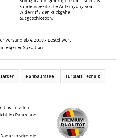
Konfiguration gefertigt. Daher ist er als
kundenspezifische Anfertigung vom
Widerruf / der Rückgabe
ausgeschlossen.
er Versand ab € 2000,- Bestellwert
it eigener Spedition
tärken
Rohbaumaße
Türblatt Technik
itlos in jeden
Licht im Raum und
 Dadurch wird die