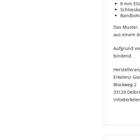
8 mm ESG
Schlossk
Bandbohr
Das Muster, w
aus einem du
Aufgrund vo
bindend.
Herstellera
Erkelenz Gl
Blockweg 2
33129 Delbr
info@erkele