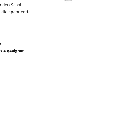
h den Schall
h die spannende
n
sie geeignet
.