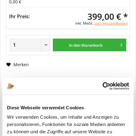
0,00 €
399,00 € *
Ihr Preis:
inkl. MwSt.
zzgl. Versandkosten
In den Warenkorb
Merken
Fragen zum Artikel?
Artikel-Nr.:
ER0138
Info:
Dieser Artikel wird gemäß Ihrer
Diese Webseite verwendet Cookies
Konfiguration gefertigt. Daher ist er als
Wir verwenden Cookies, um Inhalte und Anzeigen zu
kundenspezifische Anfertigung vom
Widerruf / der Rückgabe
personalisieren, Funktionen für soziale Medien anbieten
ausgeschlossen.
zu können und die Zugriffe auf unsere Website zu