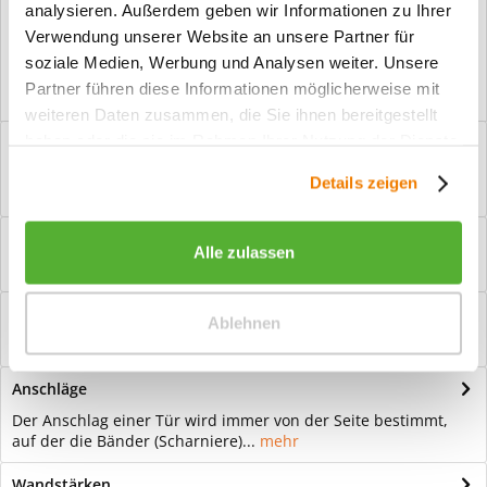
analysieren. Außerdem geben wir Informationen zu Ihrer
Vorteile
Verwendung unserer Website an unsere Partner für
Kostenloser Versand ab € 2000,- Bestellwert
soziale Medien, Werbung und Analysen weiter. Unsere
Versand mit eigener Spedition
Partner führen diese Informationen möglicherweise mit
weiteren Daten zusammen, die Sie ihnen bereitgestellt
haben oder die sie im Rahmen Ihrer Nutzung der Dienste
Beschreibung
gesammelt haben.
Ganzglastür Motiv Flowers 5 Für eine zeitlose Optik: Das
Details zeigen
Element Glas wirkt immer elegant...
mehr
Bewertungen
0
Alle zulassen
Bewertungen lesen, schreiben und diskutieren...
mehr
Hilfevideo
Ablehnen
mehr
Anschläge
Der Anschlag einer Tür wird immer von der Seite bestimmt,
auf der die Bänder (Scharniere)...
mehr
Wandstärken