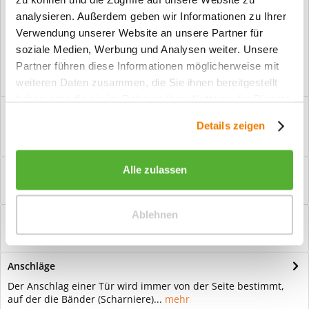
ausgeschlossen.
analysieren. Außerdem geben wir Informationen zu Ihrer
Vorteile
Verwendung unserer Website an unsere Partner für
soziale Medien, Werbung und Analysen weiter. Unsere
Kostenloser Versand ab € 2000,- Bestellwert
Partner führen diese Informationen möglicherweise mit
Versand mit eigener Spedition
weiteren Daten zusammen, die Sie ihnen bereitgestellt
haben oder die sie im Rahmen Ihrer Nutzung der Dienste
Beschreibung
gesammelt haben.
Details zeigen
Ganzglastür Motiv Flowers 4 invers Für eine zeitlose Optik: Das
Element Glas wirkt immer...
mehr
Alle zulassen
Bewertungen
0
Bewertungen lesen, schreiben und diskutieren...
mehr
Ablehnen
Hilfevideo
mehr
Anschläge
Der Anschlag einer Tür wird immer von der Seite bestimmt,
auf der die Bänder (Scharniere)...
mehr