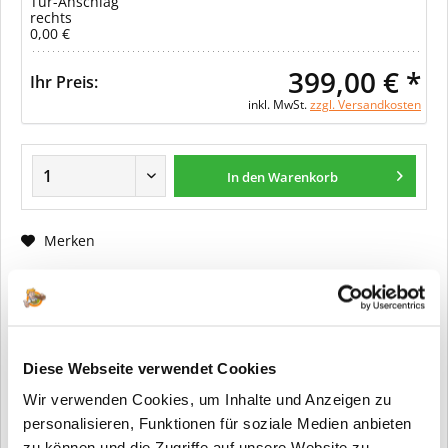
Tür-Anschlag
rechts
0,00 €
399,00 € *
Ihr Preis:
inkl. MwSt.
zzgl. Versandkosten
In den Warenkorb
Merken
Fragen zum Artikel?
Artikel-Nr.:
ER0137
Diese Webseite verwendet Cookies
Info:
Dieser Artikel wird gemäß Ihrer
Konfiguration gefertigt. Daher ist er als
Wir verwenden Cookies, um Inhalte und Anzeigen zu
kundenspezifische Anfertigung vom
personalisieren, Funktionen für soziale Medien anbieten
Widerruf / der Rückgabe
zu können und die Zugriffe auf unsere Website zu