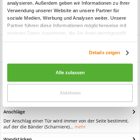
analysieren. Außerdem geben wir Informationen zu Ihrer
Vorteile
Verwendung unserer Website an unsere Partner für
Kostenloser Versand ab € 2000,- Bestellwert
soziale Medien, Werbung und Analysen weiter. Unsere
Versand mit eigener Spedition
Partner führen diese Informationen möglicherweise mit
weiteren Daten zusammen, die Sie ihnen bereitgestellt
haben oder die sie im Rahmen Ihrer Nutzung der Dienste
Beschreibung
gesammelt haben.
Ganzglastür Motiv Curtain Für eine zeitlose Optik: Das Element
Details zeigen
Glas wirkt immer elegant...
mehr
Bewertungen
0
Alle zulassen
Bewertungen lesen, schreiben und diskutieren...
mehr
Hilfevideo
Ablehnen
mehr
Anschläge
Der Anschlag einer Tür wird immer von der Seite bestimmt,
auf der die Bänder (Scharniere)...
mehr
Wandstärken