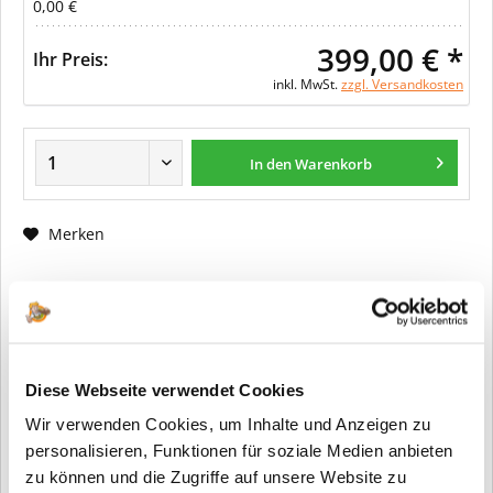
0,00 €
399,00 € *
Ihr Preis:
inkl. MwSt.
zzgl. Versandkosten
In den Warenkorb
Merken
Fragen zum Artikel?
Artikel-Nr.:
ER0100
Info:
Dieser Artikel wird gemäß Ihrer
Diese Webseite verwendet Cookies
Konfiguration gefertigt. Daher ist er als
Wir verwenden Cookies, um Inhalte und Anzeigen zu
kundenspezifische Anfertigung vom
Widerruf / der Rückgabe
personalisieren, Funktionen für soziale Medien anbieten
ausgeschlossen.
zu können und die Zugriffe auf unsere Website zu