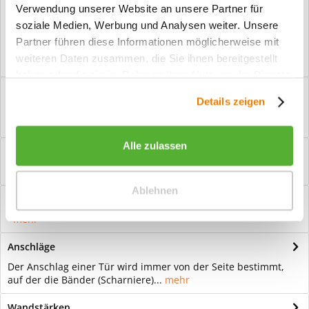
Verwendung unserer Website an unsere Partner für
Vorteile
soziale Medien, Werbung und Analysen weiter. Unsere
Kostenloser Versand ab € 2000,- Bestellwert
Partner führen diese Informationen möglicherweise mit
Versand mit eigener Spedition
weiteren Daten zusammen, die Sie ihnen bereitgestellt
haben oder die sie im Rahmen Ihrer Nutzung der Dienste
Beschreibung
gesammelt haben.
Details zeigen
Ganzglastür Motiv Citan invers Für eine zeitlose Optik: Das
Element Glas wirkt immer...
mehr
Alle zulassen
Bewertungen
0
Bewertungen lesen, schreiben und diskutieren...
mehr
Ablehnen
Hilfevideo
mehr
Anschläge
Der Anschlag einer Tür wird immer von der Seite bestimmt,
auf der die Bänder (Scharniere)...
mehr
Wandstärken