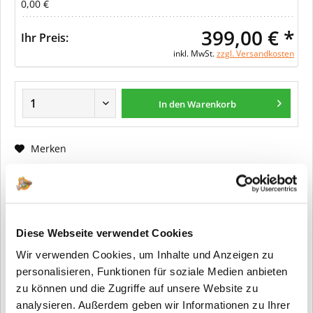
0,00 €
399,00 € *
Ihr Preis:
inkl. MwSt.
zzgl. Versandkosten
In den Warenkorb
Merken
Fragen zum Artikel?
Artikel-Nr.:
ER0089
Diese Webseite verwendet Cookies
Info:
Dieser Artikel wird gemäß Ihrer
Wir verwenden Cookies, um Inhalte und Anzeigen zu
Konfiguration gefertigt. Daher ist er als
kundenspezifische Anfertigung vom
personalisieren, Funktionen für soziale Medien anbieten
Widerruf / der Rückgabe
zu können und die Zugriffe auf unsere Website zu
ausgeschlossen.
analysieren. Außerdem geben wir Informationen zu Ihrer