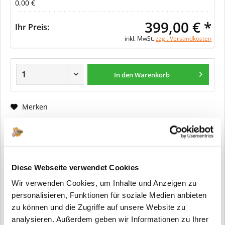
0,00 €
399,00 € *
Ihr Preis:
inkl. MwSt.
zzgl. Versandkosten
In den Warenkorb
Merken
Fragen zum Artikel?
Artikel-Nr.:
ER0076
Diese Webseite verwendet Cookies
Info:
Dieser Artikel wird gemäß Ihrer
Wir verwenden Cookies, um Inhalte und Anzeigen zu
Konfiguration gefertigt. Daher ist er als
kundenspezifische Anfertigung vom
personalisieren, Funktionen für soziale Medien anbieten
Widerruf / der Rückgabe
zu können und die Zugriffe auf unsere Website zu
ausgeschlossen.
analysieren. Außerdem geben wir Informationen zu Ihrer