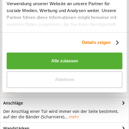
Verwendung unserer Website an unsere Partner für
Vorteile
soziale Medien, Werbung und Analysen weiter. Unsere
Kostenloser Versand ab € 2000,- Bestellwert
Partner führen diese Informationen möglicherweise mit
Versand mit eigener Spedition
weiteren Daten zusammen, die Sie ihnen bereitgestellt
haben oder die sie im Rahmen Ihrer Nutzung der Dienste
Beschreibung
gesammelt haben.
Details zeigen
Ganzglastür Motiv Calma invers Für eine zeitlose Optik: Das
Element Glas wirkt immer...
mehr
Alle zulassen
Bewertungen
0
Bewertungen lesen, schreiben und diskutieren...
mehr
Ablehnen
Hilfevideo
mehr
Anschläge
Der Anschlag einer Tür wird immer von der Seite bestimmt,
auf der die Bänder (Scharniere)...
mehr
Wandstärken