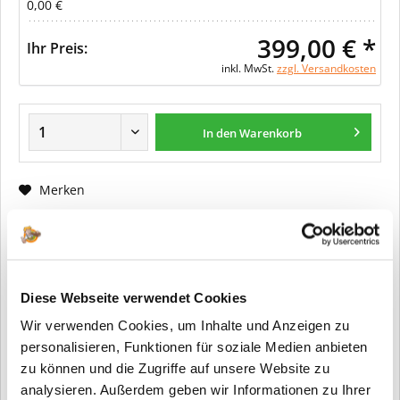
0,00 €
399,00 € *
Ihr Preis:
inkl. MwSt.
zzgl. Versandkosten
In den Warenkorb
Merken
Fragen zum Artikel?
Artikel-Nr.:
ER0061
Diese Webseite verwendet Cookies
Info:
Dieser Artikel wird gemäß Ihrer
Wir verwenden Cookies, um Inhalte und Anzeigen zu
Konfiguration gefertigt. Daher ist er als
kundenspezifische Anfertigung vom
personalisieren, Funktionen für soziale Medien anbieten
Widerruf / der Rückgabe
zu können und die Zugriffe auf unsere Website zu
ausgeschlossen.
analysieren. Außerdem geben wir Informationen zu Ihrer