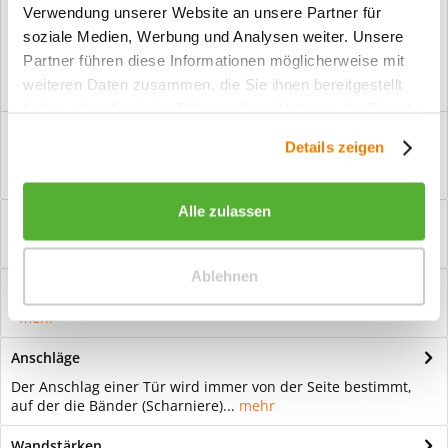
Verwendung unserer Website an unsere Partner für
Vorteile
soziale Medien, Werbung und Analysen weiter. Unsere
Kostenloser Versand ab € 2000,- Bestellwert
Partner führen diese Informationen möglicherweise mit
Versand mit eigener Spedition
weiteren Daten zusammen, die Sie ihnen bereitgestellt
haben oder die sie im Rahmen Ihrer Nutzung der Dienste
Beschreibung
gesammelt haben.
Details zeigen
Ganzglastür Motiv Brick 2 klar Für eine zeitlose Optik: Das
Element Glas wirkt immer...
mehr
Alle zulassen
Bewertungen
0
Bewertungen lesen, schreiben und diskutieren...
mehr
Ablehnen
Hilfevideo
mehr
Anschläge
Der Anschlag einer Tür wird immer von der Seite bestimmt,
auf der die Bänder (Scharniere)...
mehr
Wandstärken