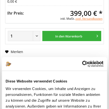
0,00 €
399,00 € *
Ihr Preis:
inkl. MwSt.
zzgl. Versandkosten
In den Warenkorb
Merken
Fragen zum Artikel?
Artikel-Nr.:
ER0051
Diese Webseite verwendet Cookies
Info:
Dieser Artikel wird gemäß Ihrer
Wir verwenden Cookies, um Inhalte und Anzeigen zu
Konfiguration gefertigt. Daher ist er als
kundenspezifische Anfertigung vom
personalisieren, Funktionen für soziale Medien anbieten
Widerruf / der Rückgabe
zu können und die Zugriffe auf unsere Website zu
ausgeschlossen.
analysieren. Außerdem geben wir Informationen zu Ihrer