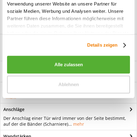
Verwendung unserer Website an unsere Partner für
Vorteile
soziale Medien, Werbung und Analysen weiter. Unsere
Kostenloser Versand ab € 2000,- Bestellwert
Partner führen diese Informationen möglicherweise mit
Versand mit eigener Spedition
weiteren Daten zusammen, die Sie ihnen bereitgestellt
haben oder die sie im Rahmen Ihrer Nutzung der Dienste
Beschreibung
gesammelt haben.
Details zeigen
Ganzglastür Motiv Bergamo Für eine zeitlose Optik: Das
Element Glas wirkt immer elegant...
mehr
Alle zulassen
Bewertungen
0
Bewertungen lesen, schreiben und diskutieren...
mehr
Ablehnen
Hilfevideo
mehr
Anschläge
Der Anschlag einer Tür wird immer von der Seite bestimmt,
auf der die Bänder (Scharniere)...
mehr
Wandstärken