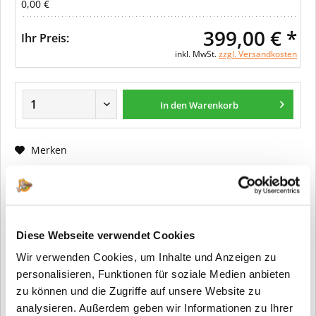
0,00 €
399,00 € *
Ihr Preis:
inkl. MwSt.
zzgl. Versandkosten
In den Warenkorb
Merken
Fragen zum Artikel?
Artikel-Nr.:
ER0030
Diese Webseite verwendet Cookies
Info:
Dieser Artikel wird gemäß Ihrer
Wir verwenden Cookies, um Inhalte und Anzeigen zu
Konfiguration gefertigt. Daher ist er als
kundenspezifische Anfertigung vom
personalisieren, Funktionen für soziale Medien anbieten
Widerruf / der Rückgabe
zu können und die Zugriffe auf unsere Website zu
ausgeschlossen.
analysieren. Außerdem geben wir Informationen zu Ihrer