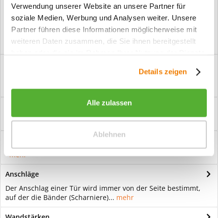
Verwendung unserer Website an unsere Partner für
Vorteile
soziale Medien, Werbung und Analysen weiter. Unsere
Kostenloser Versand ab € 2000,- Bestellwert
Partner führen diese Informationen möglicherweise mit
Versand mit eigener Spedition
weiteren Daten zusammen, die Sie ihnen bereitgestellt
haben oder die sie im Rahmen Ihrer Nutzung der Dienste
Beschreibung
gesammelt haben.
Details zeigen
Ganzglastür Motiv Amara invers Für eine zeitlose Optik: Das
Element Glas wirkt immer...
mehr
Alle zulassen
Bewertungen
0
Bewertungen lesen, schreiben und diskutieren...
mehr
Ablehnen
Hilfevideo
mehr
Anschläge
Der Anschlag einer Tür wird immer von der Seite bestimmt,
auf der die Bänder (Scharniere)...
mehr
Wandstärken