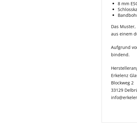
8 mm ESG
Schlossk
Bandbohr
Das Muster, w
aus einem du
Aufgrund vo
bindend.
Herstellera
Erkelenz Gl
Blockweg 2
33129 Delbr
info@erkele