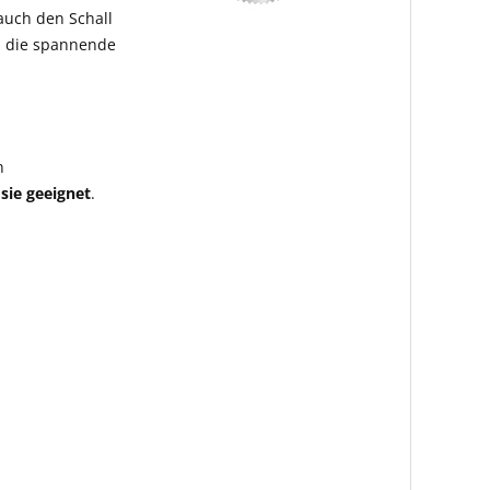
 auch den Schall
h die spannende
n
sie geeignet
.