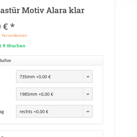
astür Motiv Alara klar
 € *
l. Versandkosten
it 9 Wochen
chaften
ag