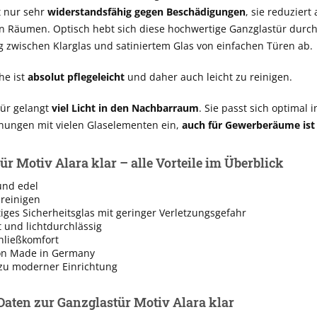
t nur sehr
widerstandsfähig gegen Beschädigungen
, sie reduziert
n Räumen. Optisch hebt sich diese hochwertige Ganzglastür durc
 zwischen Klarglas und satiniertem Glas von einfachen Türen ab.
he ist
absolut pflegeleicht
und daher auch leicht zu reinigen.
ür gelangt
viel Licht in den Nachbarraum
. Sie passt sich optimal i
ngen mit vielen Glaselementen ein,
auch für Gewerberäume ist 
ür Motiv Alara klar – alle Vorteile im Überblick
und edel
 reinigen
ges Sicherheitsglas mit geringer Verletzungsgefahr
t und lichtdurchlässig
hließkomfort
on Made in Germany
zu moderner Einrichtung
Daten zur Ganzglastür Motiv Alara klar