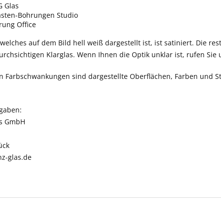
 Glas
asten-Bohrungen Studio
ung Office
elches auf dem Bild hell weiß dargestellt ist, ist satiniert. Die res
rchsichtigen Klarglas. Wenn Ihnen die Optik unklar ist, rufen Sie 
n Farbschwankungen sind dargestellte Oberflächen, Farben und St
ngaben:
as GmbH
ück
nz-glas.de