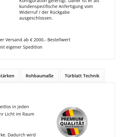
Konfiguration gefertigt. Daher ist er als
kundenspezifische Anfertigung vom
Widerruf / der Rückgabe
ausgeschlossen.
er Versand ab € 2000,- Bestellwert
it eigener Spedition
tärken
Rohbaumaße
Türblatt Technik
itlos in jeden
ehr Licht im Raum
rke. Dadurch wird