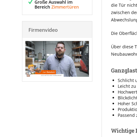
Große Auswahl im
die Tür nich
Bereich
Zimmertüren
zwischen de
Abwechslung
Firmenvideo
Die Oberfläc
Über diese T
Neubauwohnu
Ganzglast
Schlicht 
Leicht zu
Hochwerti
Blickdich
Hoher Sc
Produkti
Passend 
Wichtige 