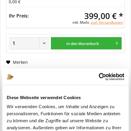
0,00 €
399,00 € *
Ihr Preis:
inkl. MwSt.
zzgl. Versandkosten
In den Warenkorb
Merken
Fragen zum Artikel?
Artikel-Nr.:
ER0011
Diese Webseite verwendet Cookies
Info:
Dieser Artikel wird gemäß Ihrer
Wir verwenden Cookies, um Inhalte und Anzeigen zu
Konfiguration gefertigt. Daher ist er als
kundenspezifische Anfertigung vom
personalisieren, Funktionen für soziale Medien anbieten
Widerruf / der Rückgabe
zu können und die Zugriffe auf unsere Website zu
ausgeschlossen.
analysieren. Außerdem geben wir Informationen zu Ihrer