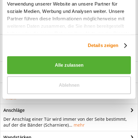
Verwendung unserer Website an unsere Partner für
Vorteile
soziale Medien, Werbung und Analysen weiter. Unsere
Kostenloser Versand ab € 2000,- Bestellwert
Partner führen diese Informationen möglicherweise mit
Versand mit eigener Spedition
weiteren Daten zusammen, die Sie ihnen bereitgestellt
haben oder die sie im Rahmen Ihrer Nutzung der Dienste
Beschreibung
gesammelt haben.
Details zeigen
Ganzglastür Motiv Agila klar Für eine zeitlose Optik: Das
Element Glas wirkt immer elegant...
mehr
Alle zulassen
Bewertungen
0
Bewertungen lesen, schreiben und diskutieren...
mehr
Ablehnen
Hilfevideo
mehr
Anschläge
Der Anschlag einer Tür wird immer von der Seite bestimmt,
auf der die Bänder (Scharniere)...
mehr
Wandstärken