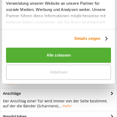
Verwendung unserer Website an unsere Partner für
Vorteile
soziale Medien, Werbung und Analysen weiter. Unsere
Kostenloser Versand ab € 2000,- Bestellwert
Partner führen diese Informationen möglicherweise mit
Versand mit eigener Spedition
weiteren Daten zusammen, die Sie ihnen bereitgestellt
haben oder die sie im Rahmen Ihrer Nutzung der Dienste
Beschreibung
gesammelt haben.
Details zeigen
Ganzglastür Motiv Abena matt Für eine zeitlose Optik: Das
Element Glas wirkt immer elegant...
mehr
Alle zulassen
Bewertungen
0
Bewertungen lesen, schreiben und diskutieren...
mehr
Ablehnen
Hilfevideo
mehr
Anschläge
Der Anschlag einer Tür wird immer von der Seite bestimmt,
auf der die Bänder (Scharniere)...
mehr
Wandstärken