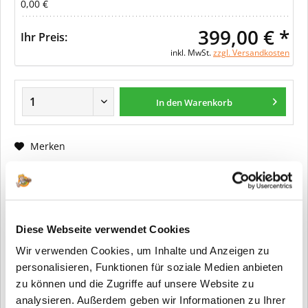
0,00 €
399,00 € *
Ihr Preis:
inkl. MwSt.
zzgl. Versandkosten
In den Warenkorb
Merken
Fragen zum Artikel?
Artikel-Nr.:
ER0004
Diese Webseite verwendet Cookies
Info:
Dieser Artikel wird gemäß Ihrer
Wir verwenden Cookies, um Inhalte und Anzeigen zu
Konfiguration gefertigt. Daher ist er als
kundenspezifische Anfertigung vom
personalisieren, Funktionen für soziale Medien anbieten
Widerruf / der Rückgabe
zu können und die Zugriffe auf unsere Website zu
ausgeschlossen.
analysieren. Außerdem geben wir Informationen zu Ihrer