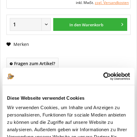
inkl. MwSt.
zzgl. Versandkosten
In den Warenkorb
Merken
Fragen zum Artikel?
Artikel-Nr.:
23567844
Info:
Dieser Artikel wird gemäß Ihrer
Konfiguration gefertigt. Daher ist er als
kundenspezifische Anfertigung vom
Diese Webseite verwendet Cookies
Widerruf / der Rückgabe
Wir verwenden Cookies, um Inhalte und Anzeigen zu
ausgeschlossen.
personalisieren, Funktionen für soziale Medien anbieten
Vorteile
zu können und die Zugriffe auf unsere Website zu
analysieren. Außerdem geben wir Informationen zu Ihrer
Kostenloser Versand ab € 2000,- Bestellwert
Verwendung unserer Website an unsere Partner für