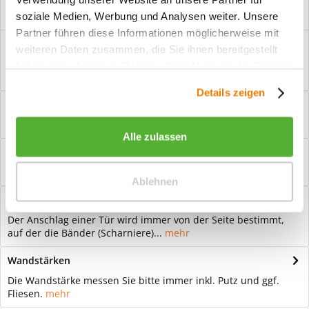
Versand mit eigener Spedition
soziale Medien, Werbung und Analysen weiter. Unsere
Partner führen diese Informationen möglicherweise mit
Beschreibung
weiteren Daten zusammen, die Sie ihnen bereitgestellt
Ganzglastür Color Hangover Frau Afterparty-Feeling: Diese Tür
haben oder die sie im Rahmen Ihrer Nutzung der Dienste
zeigt ein eher...
mehr
gesammelt haben.
Details zeigen
Bewertungen
0
Bewertungen lesen, schreiben und diskutieren...
mehr
Alle zulassen
Hilfevideo
mehr
Ablehnen
Anschläge
Der Anschlag einer Tür wird immer von der Seite bestimmt,
auf der die Bänder (Scharniere)...
mehr
Wandstärken
Die Wandstärke messen Sie bitte immer inkl. Putz und ggf.
Fliesen.
mehr