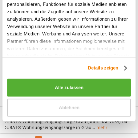
personalisieren, Funktionen für soziale Medien anbieten
zu können und die Zugriffe auf unsere Website zu
Fragen zum Artikel?
analysieren. Außerdem geben wir Informationen zu Ihrer
Verwendung unserer Website an unsere Partner für
soziale Medien, Werbung und Analysen weiter. Unsere
Artikel-Nr.:
WEZ20260303
Partner führen diese Informationen möglicherweise mit
Info:
Dieser Artikel wird gemäß Ihrer
Konfiguration gefertigt. Daher ist er als
weiteren Daten zusammen, die Sie ihnen bereitgestellt
kundenspezifische Anfertigung vom
haben oder die sie im Rahmen Ihrer Nutzung der Dienste
Widerruf / der Rückgabe
gesammelt haben.
ausgeschlossen.
Details zeigen
Vorteile
Kostenloser Versand ab € 2000,- Bestellwert
Alle zulassen
Versand mit eigener Spedition
Ablehnen
Beschreibung
DURAT® Wohnungseingangszarge Grau (ähnl. RAL 7035) Die
DURAT® Wohnungseingangszarge in Grau...
mehr