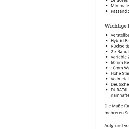
Zeitloses
Minimale
Passend 
Wichtige 
Verstellb
Hybrid Ba
Rückseiti
2 x Band
Variable
60mm Bek
16mm Wan
Hohe Sta
Vollmeta
Deutsche
DURAT® O
namhafter
Die Maße fü
mehreren So
Aufgrund vo