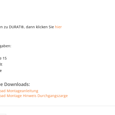
en zu DURAT®, dann klicken Sie
hier
ngaben:
e 15
lt
e
re Downloads:
ad Montageanleitung
ad Montage Hinweis Durchgangszarge