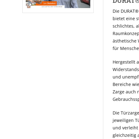
DURAT® 
Die DURAT® 
bietet eine 
schlichtes, 
Raumkonzepte
ästhetische 
für Menschen
Hergestellt 
Widerstandsf
und unempfi
Bereiche wie
Zarge auch n
Gebrauchssp
Die Türzarge
jeweiligen T
und verleiht
gleichzeitig