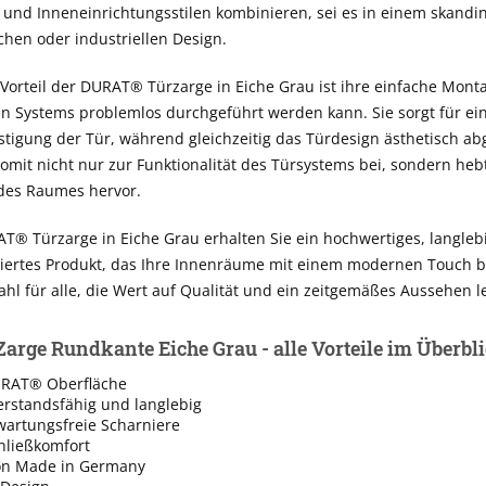
und Inneneinrichtungsstilen kombinieren, sei es in einem skandi
chen oder industriellen Design.
 Vorteil der DURAT® Türzarge in Eiche Grau ist ihre einfache Mont
 Systems problemlos durchgeführt werden kann. Sie sorgt für ein
stigung der Tür, während gleichzeitig das Türdesign ästhetisch ab
somit nicht nur zur Funktionalität des Türsystems bei, sondern heb
des Raumes hervor.
T® Türzarge in Eiche Grau erhalten Sie ein hochwertiges, langleb
iertes Produkt, das Ihre Innenräume mit einem modernen Touch ber
ahl für alle, die Wert auf Qualität und ein zeitgemäßes Aussehen l
rge Rundkante Eiche Grau - alle Vorteile im Überbl
URAT® Oberfläche
erstandsfähig und langlebig
 wartungsfreie Scharniere
hließkomfort
on Made in Germany