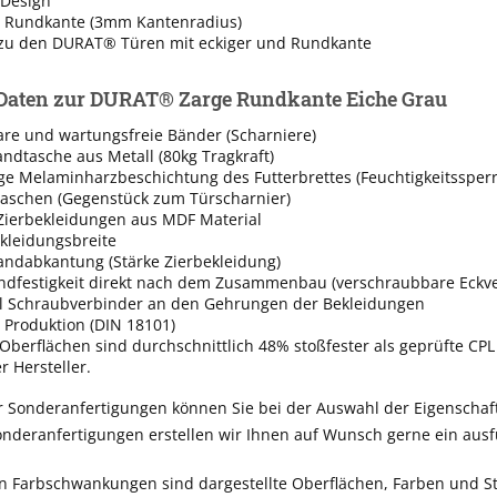
 Design
 Rundkante (3mm Kantenradius)
zu den DURAT® Türen mit eckiger und Rundkante
Daten zur DURAT® Zarge Rundkante Eiche Grau
are und wartungsfreie Bänder (Scharniere)
ndtasche aus Metall (80kg Tragkraft)
ge Melaminharzbeschichtung des Futterbrettes (Feuchtigkeitssperr
taschen (Gegenstück zum Türscharnier)
 Zierbekleidungen aus MDF Material
leidungsbreite
dabkantung (Stärke Zierbekleidung)
ndfestigkeit direkt nach dem Zusammenbau (verschraubbare Eckve
ll Schraubverbinder an den Gehrungen der Bekleidungen
 Produktion (DIN 18101)
berflächen sind durchschnittlich 48% stoßfester als geprüfte CPL
 Hersteller.
r Sonderanfertigungen können Sie bei der Auswahl der Eigenschaf
nderanfertigungen erstellen wir Ihnen auf Wunsch gerne ein ausf
n Farbschwankungen sind dargestellte Oberflächen, Farben und St