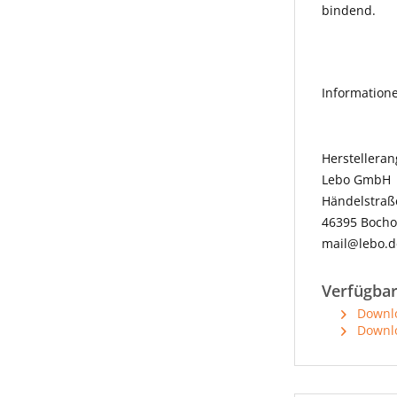
bindend.
Information
Herstellera
Lebo GmbH
Händelstraß
46395 Bocho
mail@lebo.d
Verfügba
Downlo
Downlo