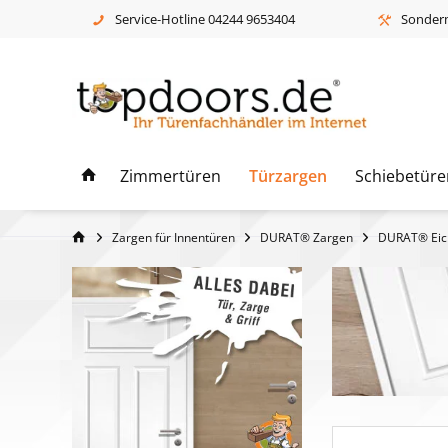
Service-Hotline 04244 9653404
Sonderm
Zimmertüren
Türzargen
Schiebetüre
Zargen für Innentüren
DURAT® Zargen
DURAT® Eic