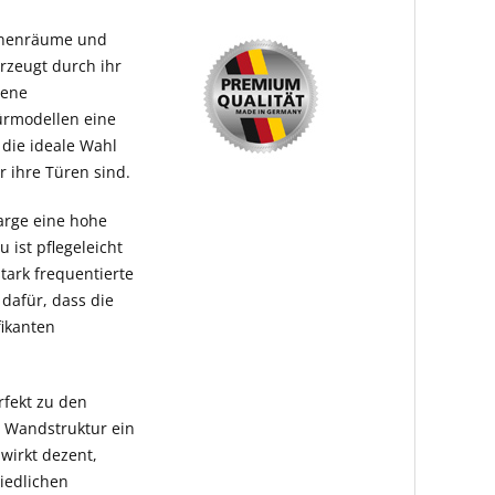
Innenräume und
erzeugt durch ihr
dene
Türmodellen eine
 die ideale Wahl
 ihre Türen sind.
arge eine hohe
 ist pflegeleicht
tark frequentierte
 dafür, dass die
fikanten
rfekt zu den
e Wandstruktur ein
wirkt dezent,
hiedlichen