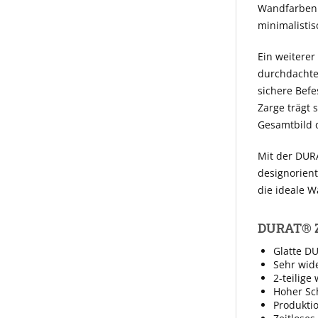
Wandfarben 
minimalistis
Ein weiterer
durchdachten
sichere Befe
Zarge trägt 
Gesamtbild 
Mit der DURA
designorient
die ideale W
DURAT® Za
Glatte D
Sehr wid
2-teilige
Hoher Sc
Produkti