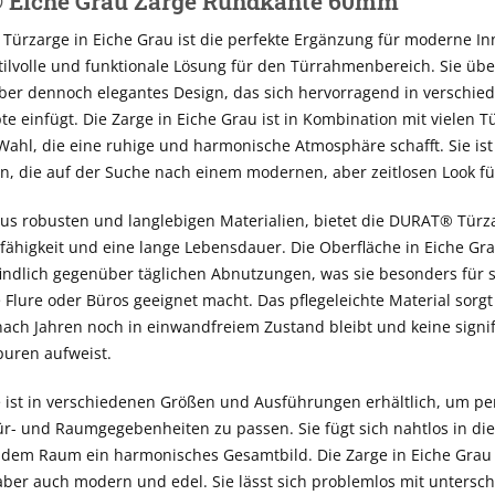
Eiche Grau Zarge Rundkante 60mm
Türzarge in Eiche Grau ist die perfekte Ergänzung für moderne 
stilvolle und funktionale Lösung für den Türrahmenbereich. Sie üb
aber dennoch elegantes Design, das sich hervorragend in verschie
 einfügt. Die Zarge in Eiche Grau ist in Kombination mit vielen 
Wahl, die eine ruhige und harmonische Atmosphäre schafft. Sie ist
, die auf der Suche nach einem modernen, aber zeitlosen Look für
aus robusten und langlebigen Materialien, bietet die DURAT® Türz
ähigkeit und eine lange Lebensdauer. Die Oberfläche in Eiche Grau
ndlich gegenüber täglichen Abnutzungen, was sie besonders für s
 Flure oder Büros geeignet macht. Das pflegeleichte Material sorgt
ach Jahren noch in einwandfreiem Zustand bleibt und keine signi
uren aufweist.
 ist in verschiedenen Größen und Ausführungen erhältlich, um pe
ür- und Raumgegebenheiten zu passen. Sie fügt sich nahtlos in di
 dem Raum ein harmonisches Gesamtbild. Die Zarge in Eiche Grau 
 aber auch modern und edel. Sie lässt sich problemlos mit untersc