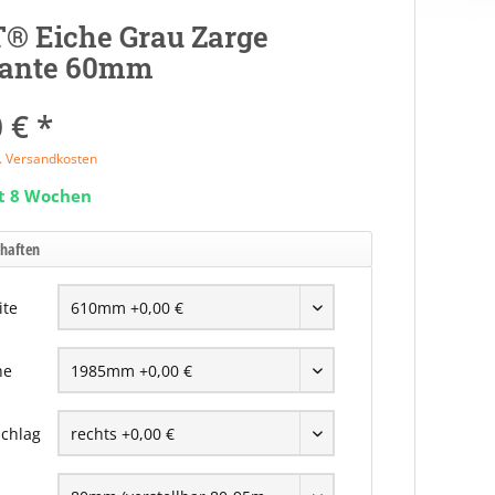
® Eiche Grau Zarge
ante 60mm
 € *
l. Versandkosten
it 8 Wochen
chaften
ite
he
chlag