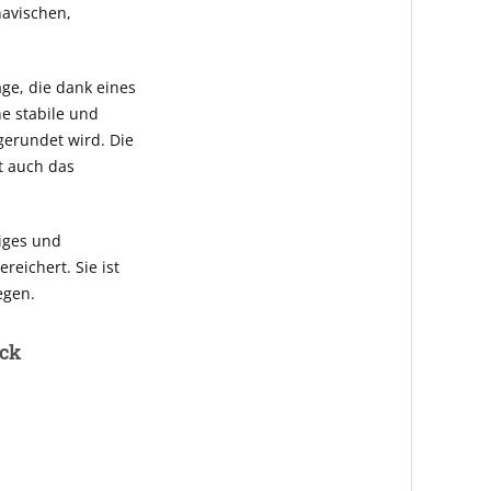
navischen,
age, die dank eines
e stabile und
gerundet wird. Die
t auch das
iges und
eichert. Sie ist
egen.
ick