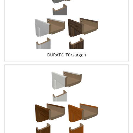
DURAT® Türzargen