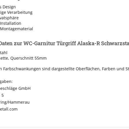
 Design
ige Verarbeitung
ivatsphäre
Installation
e Montagematerial
Daten zur WC-Garnitur Türgriff Alaska-R Schwarzst
tahl
sette, Querschnitt 55mm
n Farbschwankungen sind dargestellte Oberflächen, Farben und St
ngaben:
Beschläge GmbH
 5
nring/Hammerau
tall.com