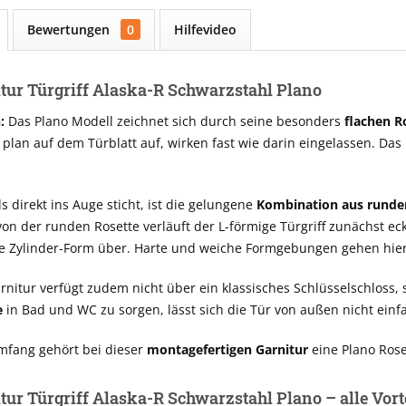
Bewertungen
0
Hilfevideo
ur Türgriff Alaska-R Schwarzstahl Plano
:
Das Plano Modell zeichnet sich durch seine besonders
flachen R
 plan auf dem Türblatt auf, wirken fast wie darin eingelassen. Das
s direkt ins Auge sticht, ist die gelungene
Kombination aus runde
n der runden Rosette verläuft der L-förmige Türgriff zunächst e
de Zylinder-Form über. Harte und weiche Formgebungen gehen hier
nitur verfügt zudem nicht über ein klassisches Schlüsselschloss,
e
in Bad und WC zu sorgen, lässt sich die Tür von außen nicht einf
mfang gehört bei dieser
montagefertigen Garnitur
eine Plano Ros
ur Türgriff Alaska-R Schwarzstahl Plano – alle Vort