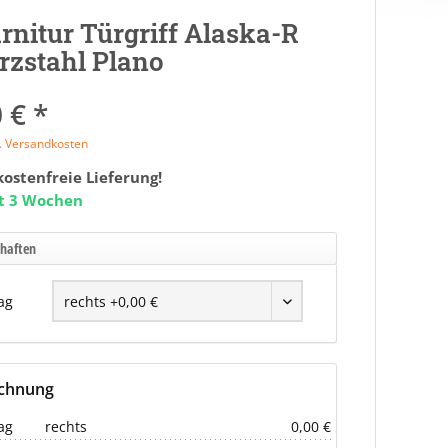
nitur Türgriff Alaska-R
zstahl Plano
 € *
l. Versandkosten
ostenfreie Lieferung!
it 3 Wochen
chaften
ag
echnung
ag
rechts
0,00 €