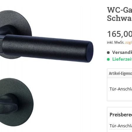
WC-Gar
Schwar
165,00
inkl. MwSt.
zzg
Versandk
Lieferze
Artikel-Eigens
Tür-Anschl
Preisber
Tür-Anschl