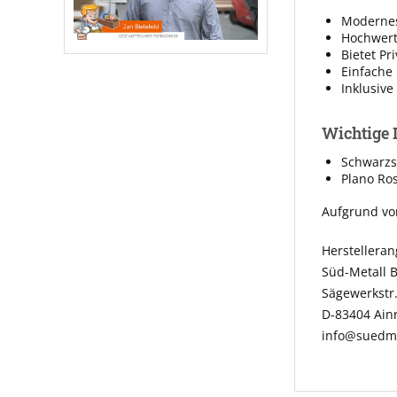
Modernes
Hochwert
Bietet Pr
Einfache 
Inklusiv
Wichtige 
Schwarzs
Plano Ro
Aufgrund vo
Herstellera
Süd-Metall 
Sägewerkstr.
D-83404 Ai
info@suedme