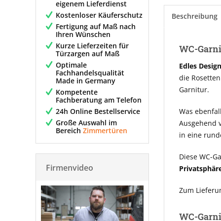
eigenem Lieferdienst
Kostenloser Käuferschutz
Beschreibung
Fertigung auf Maß nach
Ihren Wünschen
Kurze Lieferzeiten für
WC-Garnit
Türzargen auf Maß
Optimale
Edles Design
Fachhandelsqualität
die Rosetten
Made in Germany
Garnitur.
Kompetente
Fachberatung am Telefon
24h Online Bestellservice
Was ebenfall
Große Auswahl im
Ausgehend vo
Bereich
Zimmertüren
in eine run
Diese WC-Gar
Firmenvideo
Privatsphär
Zum Lieferu
WC-Garnit