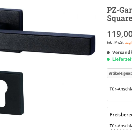
PZ-Gar
Square
119,00
inkl. MwSt.
zzg
Versandk
Lieferze
Artikel-Eigens
Tür-Anschl
Preisber
Tür-Anschl