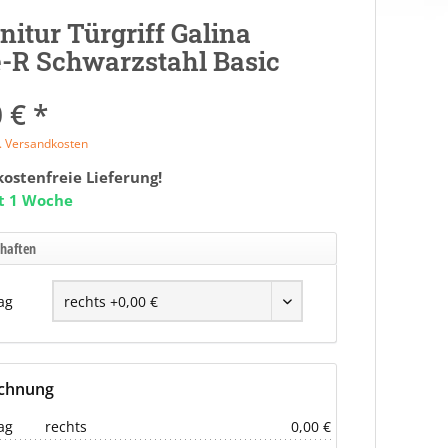
nitur Türgriff Galina
-R Schwarzstahl Basic
 € *
l. Versandkosten
ostenfreie Lieferung!
it 1 Woche
chaften
ag
echnung
ag
rechts
0,00 €