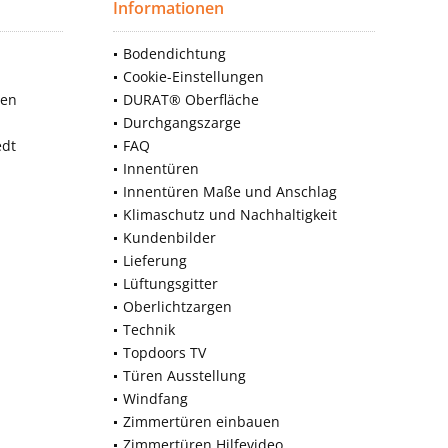
Informationen
Bodendichtung
Cookie-Einstellungen
nen
DURAT® Oberfläche
Durchgangszarge
edt
FAQ
Innentüren
Innentüren Maße und Anschlag
Klimaschutz und Nachhaltigkeit
Kundenbilder
Lieferung
Lüftungsgitter
Oberlichtzargen
Technik
Topdoors TV
Türen Ausstellung
Windfang
Zimmertüren einbauen
Zimmertüren Hilfevideo