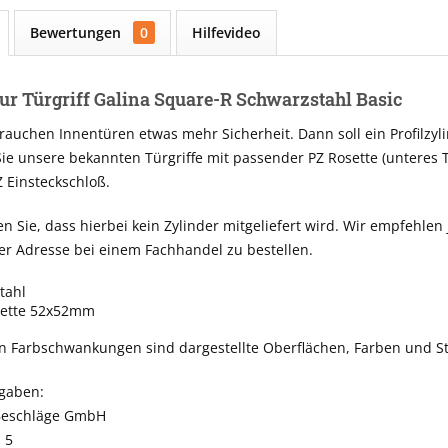
Bewertungen
0
Hilfevideo
ur Türgriff Galina Square-R Schwarzstahl Basic
uchen Innentüren etwas mehr Sicherheit. Dann soll ein Profilzyl
Sie unsere bekannten Türgriffe mit passender PZ Rosette (unteres T
 Einsteckschloß.
en Sie, dass hierbei kein Zylinder mitgeliefert wird. Wir empfeh
er Adresse bei einem Fachhandel zu bestellen.
tahl
sette 52x52mm
n Farbschwankungen sind dargestellte Oberflächen, Farben und St
ngaben:
Beschläge GmbH
 5