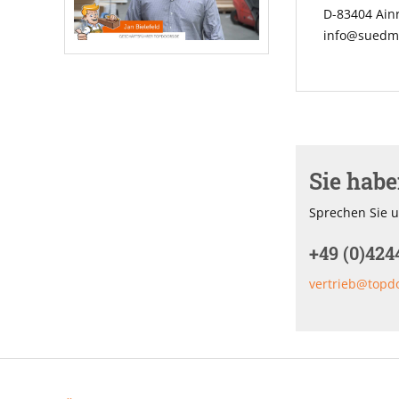
D-83404 Ai
info@suedme
Sie hab
Sprechen Sie u
+49 (0)424
vertrieb@topd