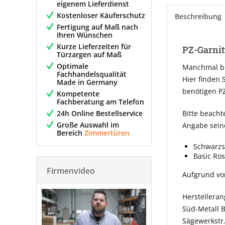
eigenem Lieferdienst
Kostenloser Käuferschutz
Beschreibung
Fertigung auf Maß nach
Ihren Wünschen
Kurze Lieferzeiten für
PZ-Garnit
Türzargen auf Maß
Optimale
Manchmal bra
Fachhandelsqualität
Hier finden 
Made in Germany
benötigen PZ
Kompetente
Fachberatung am Telefon
24h Online Bestellservice
Bitte beacht
Große Auswahl im
Angabe sein
Bereich
Zimmertüren
Schwarzs
Basic Ro
Firmenvideo
Aufgrund vo
Herstellera
Süd-Metall 
Sägewerkstr.