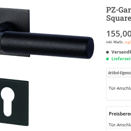
PZ-Gar
Square
155,00
inkl. MwSt.
zzg
Versandk
Lieferze
Artikel-Eigens
Tür-Anschl
Preisber
Tür-Anschl