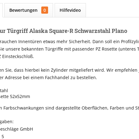
Bewertungen
0
Hilfevideo
ur Türgriff Alaska Square-R Schwarzstahl Plano
uchen Innentüren etwas mehr Sicherheit. Dann soll ein Profilzyl
Sie unsere bekannten Türgriffe mit passender PZ Rosette (unteres T
 Einsteckschloß.
en Sie, dass hierbei kein Zylinder mitgeliefert wird. Wir empfeh
er Adresse bei einem Fachhandel zu bestellen.
tahl
sette 52x52mm
n Farbschwankungen sind dargestellte Oberflächen, Farben und St
ngaben:
Beschläge GmbH
 5