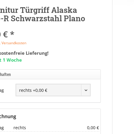
nitur Türgriff Alaska
-R Schwarzstahl Plano
 € *
l. Versandkosten
ostenfreie Lieferung!
it 1 Woche
chaften
ag
echnung
ag
rechts
0,00 €