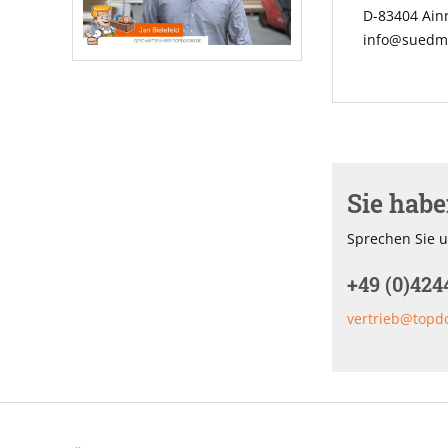
D-83404 Ai
info@suedme
Sie hab
Sprechen Sie u
+49 (0)424
vertrieb@topd