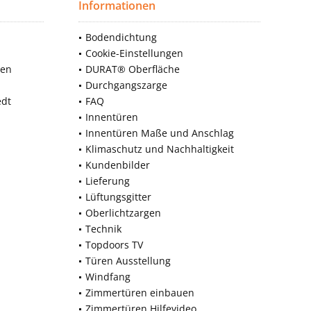
Informationen
Bodendichtung
Cookie-Einstellungen
nen
DURAT® Oberfläche
Durchgangszarge
edt
FAQ
Innentüren
Innentüren Maße und Anschlag
Klimaschutz und Nachhaltigkeit
Kundenbilder
Lieferung
Lüftungsgitter
Oberlichtzargen
Technik
Topdoors TV
Türen Ausstellung
Windfang
Zimmertüren einbauen
Zimmertüren Hilfevideo