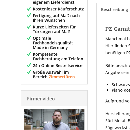
eigenem Lieferdienst
Kostenloser Käuferschutz
Beschreibung
Fertigung auf Maß nach
Ihren Wünschen
Kurze Lieferzeiten für
PZ-Garnit
Türzargen auf Maß
Optimale
Manchmal bra
Fachhandelsqualität
Hier finden 
Made in Germany
benötigen PZ
Kompetente
Fachberatung am Telefon
24h Online Bestellservice
Bitte beacht
Große Auswahl im
Angabe sein
Bereich
Zimmertüren
Schwarzs
Plano Ro
Firmenvideo
Aufgrund vo
Herstellera
Süd-Metall 
Sägewerkstr.