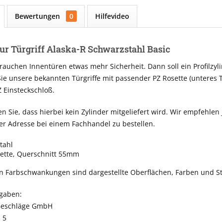
Bewertungen
0
Hilfevideo
ur Türgriff Alaska-R Schwarzstahl Basic
uchen Innentüren etwas mehr Sicherheit. Dann soll ein Profilzyl
Sie unsere bekannten Türgriffe mit passender PZ Rosette (unteres T
 Einsteckschloß.
en Sie, dass hierbei kein Zylinder mitgeliefert wird. Wir empfeh
er Adresse bei einem Fachhandel zu bestellen.
tahl
sette, Querschnitt 55mm
n Farbschwankungen sind dargestellte Oberflächen, Farben und St
ngaben:
Beschläge GmbH
 5