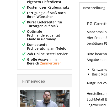
eigenem Lieferdienst
Kostenloser Käuferschutz
Beschreibung
Fertigung auf Maß nach
Ihren Wünschen
Kurze Lieferzeiten für
PZ-Garnit
Türzargen auf Maß
Optimale
Manchmal bra
Fachhandelsqualität
Hier finden 
Made in Germany
benötigen PZ
Kompetente
Fachberatung am Telefon
24h Online Bestellservice
Bitte beacht
Große Auswahl im
Angabe sein
Bereich
Zimmertüren
Schwarzs
Basic Ro
Firmenvideo
Aufgrund vo
Herstellera
Süd-Metall 
Sägewerkstr.