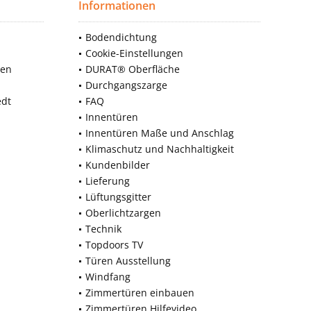
Informationen
Bodendichtung
Cookie-Einstellungen
nen
DURAT® Oberfläche
Durchgangszarge
edt
FAQ
Innentüren
Innentüren Maße und Anschlag
Klimaschutz und Nachhaltigkeit
Kundenbilder
Lieferung
Lüftungsgitter
Oberlichtzargen
Technik
Topdoors TV
Türen Ausstellung
Windfang
Zimmertüren einbauen
Zimmertüren Hilfevideo