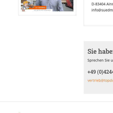
D-83404 Ai
info@suedme
Sie hab
Sprechen Sie u
+49 (0)424
vertrieb@topd