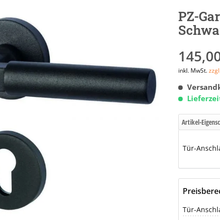
PZ-Gar
Schwar
145,00
inkl. MwSt.
zzg
Versandk
Lieferze
Artikel-Eigens
Tür-Anschl
Preisber
Tür-Anschl