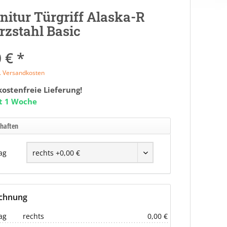
nitur Türgriff Alaska-R
zstahl Basic
 € *
l. Versandkosten
ostenfreie Lieferung!
it 1 Woche
chaften
ag
echnung
ag
rechts
0,00 €