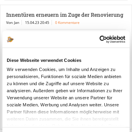
Innentüren erneuern im Zuge der Renovierung
Von: Jan
15.04.23 20:45
0 Kommentare
Diese Webseite verwendet Cookies
Wir verwenden Cookies, um Inhalte und Anzeigen zu
personalisieren, Funktionen für soziale Medien anbieten
Wenn Sie Ihr Zuhause renovieren, können neue Innentüren
zu können und die Zugriffe auf unsere Website zu
einen großen Unterschied machen.
analysieren. Außerdem geben wir Informationen zu Ihrer
Verwendung unserer Website an unsere Partner für
Mehr lesen
soziale Medien, Werbung und Analysen weiter. Unsere
Partner führen diese Informationen möglicherweise mit
Tags:
Zimmertüren online kaufen
,
Türen in Fachhandelsqualität
,
Türen
weiteren Daten zusammen, die Sie ihnen bereitgestellt
im Sondermaß
,
Türen erneuern
,
Renovieren
haben oder die sie im Rahmen Ihrer Nutzung der Dienste