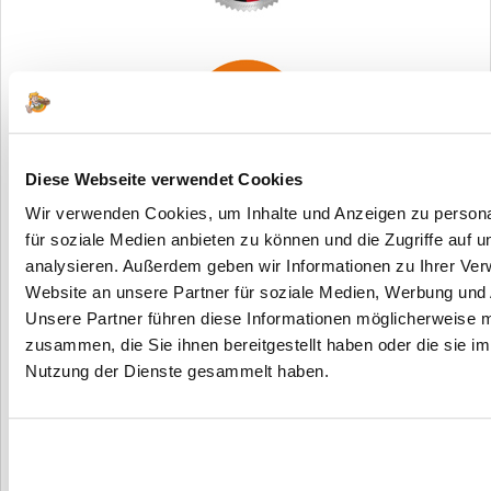
Diese Webseite verwendet Cookies
Wir verwenden Cookies, um Inhalte und Anzeigen zu persona
für soziale Medien anbieten zu können und die Zugriffe auf 
Hilfe bei der Maßfestlegung - 2-
analysieren. Außerdem geben wir Informationen zu Ihrer Ve
flügelige Türen und Zargen
Website an unsere Partner für soziale Medien, Werbung und 
Unsere Partner führen diese Informationen möglicherweise m
Rohbaumaß (RBM)
Bestellmaß
Zargenfalzmaß
Ge
zusammen, die Sie ihnen bereitgestellt haben oder die sie i
Maueröffnungsmaß
2-flg.
Nutzung der Dienste gesammelt haben.
1441 x 1983
1460 x
73
1510 x 2010 mm
mm
1985 mm
1
1691 x 1983
1710 x
86
1760 x 2010 mm
mm
1985 mm
1