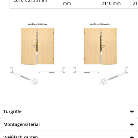
2010 x 2135 mm
mm
2110 mm
2
Türgriffe
Montagematerial
Weißlack Zargen