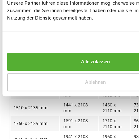
Unsere Partner führen diese Informationen möglicherweise m
zusammen, die Sie ihnen bereitgestellt haben oder die sie i
Nutzung der Dienste gesammelt haben.
Hilfe bei der Maßfestlegung - 2-
flügelige Türen und Zargen
Rohbaumaß (RBM)
Bestellmaß
Zargenfalzmaß
Ge
Maueröffnungsmaß
2-flg.
1441 x 1983
1460 x
73
1510 x 2010 mm
Alle zulassen
mm
1985 mm
1
1691 x 1983
1710 x
86
1760 x 2010 mm
mm
1985 mm
1
Ablehnen
1941 x 1983
1960 x
98
2010 x 2010 mm
mm
1985 mm
1
1441 x 2108
1460 x
73
1510 x 2135 mm
mm
2110 mm
2
1691 x 2108
1710 x
86
1760 x 2135 mm
mm
2110 mm
2
1941 x 2108
1960 x
98