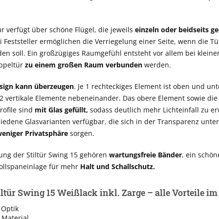
r verfügt über schöne Flügel, die jeweils
einzeln oder beidseits ge
 Feststeller ermöglichen die Verriegelung einer Seite, wenn die Tü
en soll. Ein großzügiges Raumgefühl entsteht vor allem bei klein
ppeltür
zu einem großen Raum verbunden
werden.
sign kann überzeugen
. Je 1 rechteckiges Element ist oben und unte
 2 vertikale Elemente nebeneinander. Das obere Element sowie die 
rofile sind
mit Glas gefüllt,
sodass deutlich mehr Lichteinfall zu erw
iedene Glasvarianten verfügbar, die sich in der Transparenz unte
eniger Privatsphäre
sorgen.
ung der Stiltür Swing 15 gehören
wartungsfreie Bänder
, ein schö
Vollspaneinlage für mehr
Halt und Schallschutz.
ltür Swing 15 Weißlack inkl. Zarge – alle Vorteile i
Optik
 Material