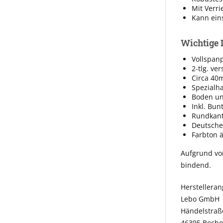
Mit Verri
Kann eins
Wichtige 
Vollspanp
2-tlg. ve
Circa 40
Spezialha
Boden und
Inkl. Bun
Rundkan
Deutsche
Farbton 
Aufgrund vo
bindend.
Herstellera
Lebo GmbH
Händelstraß
46395 Bocho