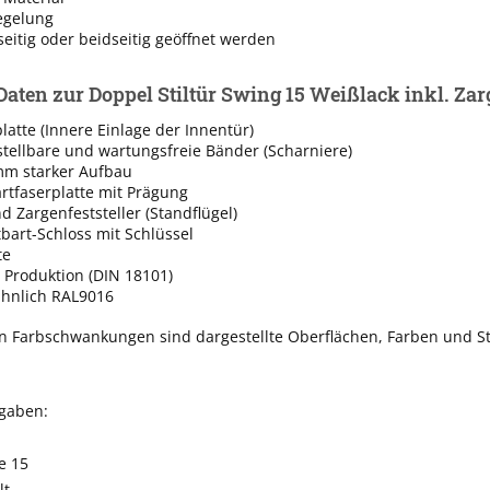
egelung
eitig oder beidseitig geöffnet werden
Daten zur Doppel Stiltür Swing 15 Weißlack inkl. Zar
latte (Innere Einlage der Innentür)
rstellbare und wartungsfreie Bänder (Scharniere)
mm starker Aufbau
rtfaserplatte mit Prägung
 Zargenfeststeller (Standflügel)
tbart-Schloss mit Schlüssel
te
 Produktion (DIN 18101)
ähnlich RAL9016
n Farbschwankungen sind dargestellte Oberflächen, Farben und St
ngaben:
e 15
lt