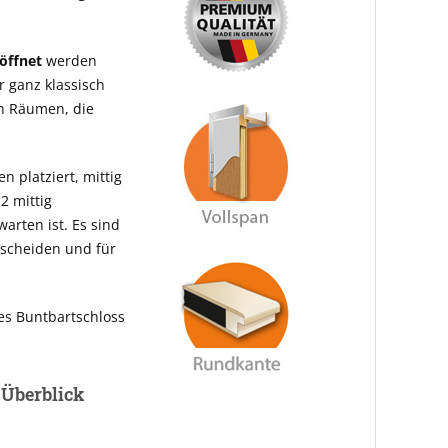
öffnet
werden
r ganz klassisch
en Räumen, die
n platziert, mittig
2 mittig
arten ist. Es sind
rscheiden und für
nes Buntbartschloss
m Überblick