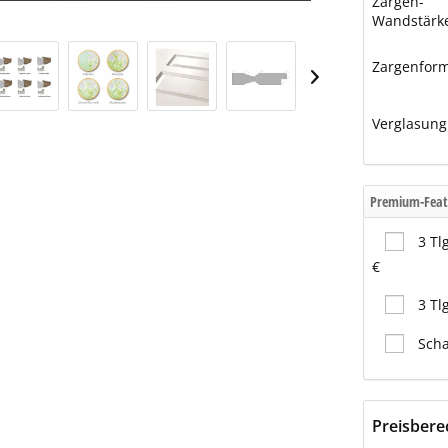
Zargen-
Wandstärk
Zargenfor
Verglasung
Premium-Feat
3 Tl
€
3 Tl
Scha
Preisber