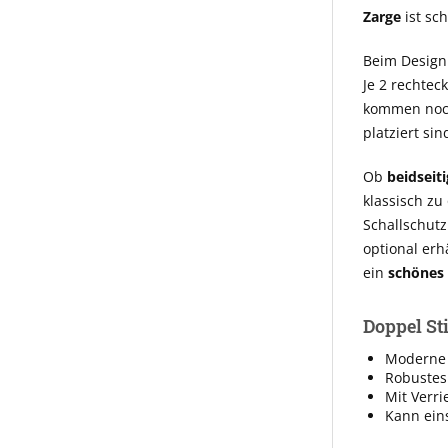
Zarge
ist sc
Beim Design
Je 2 rechtec
kommen noc
platziert sin
Ob
beidseiti
klassisch zu
Schallschut
optional erh
ein
schönes 
Doppel Sti
Moderne 
Robustes
Mit Verri
Kann eins