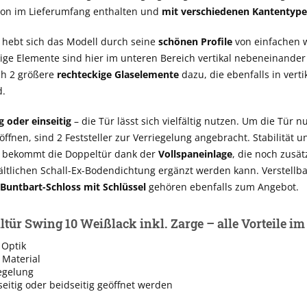
hon im Lieferumfang enthalten und
mit verschiedenen Kantentyp
 hebt sich das Modell durch seine
schönen Profile
von einfachen 
kige Elemente sind hier im unteren Bereich vertikal nebeneinander
h 2 größere
rechteckige Glaselemente
dazu, die ebenfalls in vert
d.
g oder einseitig
– die Tür lässt sich vielfältig nutzen. Um die Tür nu
 öffnen, sind 2 Feststeller zur Verriegelung angebracht. Stabilität 
z bekommt die Doppeltür dank der
Vollspaneinlage
, die noch zusät
ältlichen Schall-Ex-Bodendichtung ergänzt werden kann. Verstellb
Buntbart-Schloss mit Schlüssel
gehören ebenfalls zum Angebot.
ltür Swing 10 Weißlack inkl. Zarge – alle Vorteile i
Optik
 Material
egelung
eitig oder beidseitig geöffnet werden