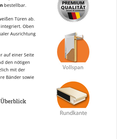
en
bestellbar.
weißen Türen ab.
 integriert. Oben
ikaler Ausrichtung
r auf einer Seite
und den nötigen
zlich mit der
are Bänder sowie
m Überblick