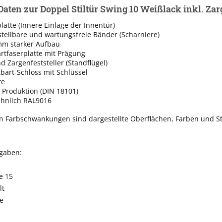
Daten zur Doppel Stiltür Swing 10 Weißlack inkl. Zar
latte (Innere Einlage der Innentür)
rstellbare und wartungsfreie Bänder (Scharniere)
mm starker Aufbau
rtfaserplatte mit Prägung
 Zargenfeststeller (Standflügel)
tbart-Schloss mit Schlüssel
te
 Produktion (DIN 18101)
ähnlich RAL9016
n Farbschwankungen sind dargestellte Oberflächen, Farben und St
ngaben:
e 15
lt
e