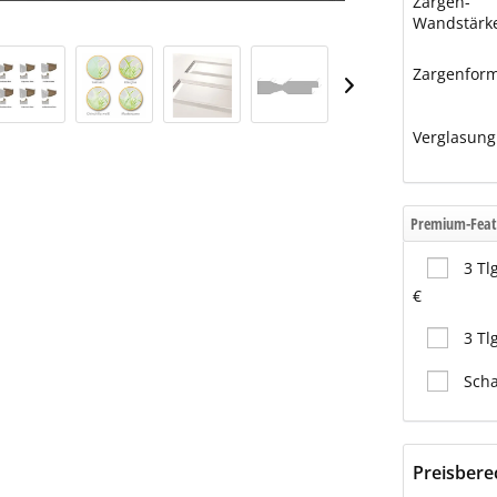
Zargen-
Wandstärk
Zargenfor
Verglasung
Premium-Feat
3 Tl
€
3 Tl
Scha
Preisber