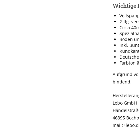
Wichtige 
Vollspanp
2-tlg. ve
Circa 40
Spezialha
Boden und
Inkl. Bun
Rundkan
Deutsche
Farbton 
Aufgrund vo
bindend.
Herstellera
Lebo GmbH
Händelstraß
46395 Bocho
mail@lebo.d