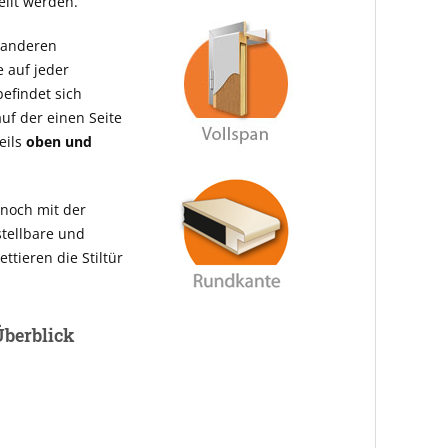
ellt werden.
n anderen
e auf jeder
befindet sich
uf der einen Seite
eils
oben und
 noch mit der
stellbare und
ttieren die Stiltür
Überblick