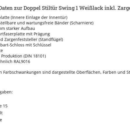
Daten zur Doppel Stiltür Swing 1 Weißlack inkl. Zarg
latte (Innere Einlage der Innentür)
rstellbare und wartungsfreie Bänder (Scharniere)
mm starker Aufbau
rtfaserplatte mit Prägung
 Zargenfeststeller (Standflügel)
tbart-Schloss mit Schlüssel
te
 Produktion (DIN 18101)
ähnlich RAL9016
n Farbschwankungen sind dargestellte Oberflächen, Farben und St
ngaben:
e 15
lt
e