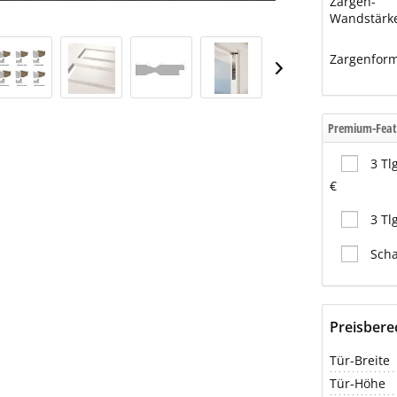
Zargen-
Wandstärk
Zargenfor
Premium-Feat
3 Tl
€
3 Tl
Scha
Preisber
Tür-Breite
Tür-Höhe