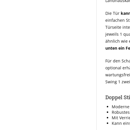
Landhauskant
Die Tür
kann
einfachen Sti
Türseite int
jeweils 1 qu
ähnlich wie 
unten ein Fe
Für den Scha
optional erh
wartungsfre
Swing 1 zwei
Doppel Sti
Moderne 
Robustes
Mit Verri
Kann eins