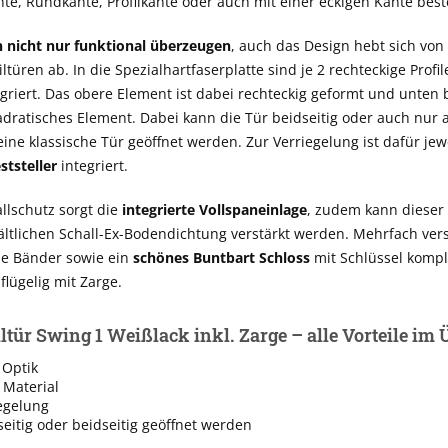
e, Rundkante, Profilkante oder auch mit einer eckigen Kante best
 nicht nur funktional überzeugen
, auch das Design hebt sich vo
ltüren ab. In die Spezialhartfaserplatte sind je 2 rechteckige Profil
egriert. Das obere Element ist dabei rechteckig geformt und unten 
adratisches Element. Dabei kann die Tür beidseitig oder auch nur a
eine klassische Tür geöffnet werden. Zur Verriegelung ist dafür jew
ststeller
integriert.
llschutz sorgt die
integrierte Vollspaneinlage
, zudem kann dieser
ältlichen Schall-Ex-Bodendichtung verstärkt werden. Mehrfach ver
ie Bänder sowie ein
schönes Buntbart Schloss
mit Schlüssel komple
flügelig mit Zarge.
ltür Swing 1 Weißlack inkl. Zarge – alle Vorteile im 
Optik
 Material
egelung
eitig oder beidseitig geöffnet werden