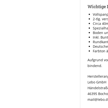
Wichtige 
Vollspanp
2-tlg. ve
Circa 40
Spezialha
Boden und
Inkl. Bun
Rundkan
Deutsche
Farbton 
Aufgrund vo
bindend.
Herstellera
Lebo GmbH
Händelstraß
46395 Bocho
mail@lebo.d