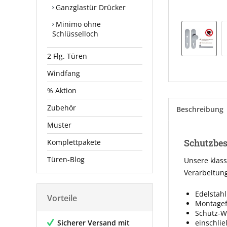
Ganzglastür Drücker
Minimo ohne
Schlüsselloch
2 Flg. Türen
Windfang
% Aktion
Zubehör
Beschreibung
Muster
Schutzbesc
Komplettpakete
Türen-Blog
Unsere klas
Verarbeitun
Edelstahl
Vorteile
Montagef
Schutz-W
Sicherer Versand mit
einschli