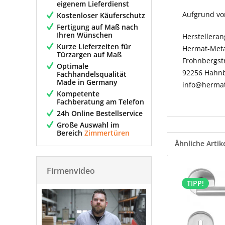
eigenem Lieferdienst
Aufgrund vo
Kostenloser Käuferschutz
Fertigung auf Maß nach
Ihren Wünschen
Herstellera
Kurze Lieferzeiten für
Hermat-Meta
Türzargen auf Maß
Frohnbergst
Optimale
92256 Hahn
Fachhandelsqualität
Made in Germany
info@herma
Kompetente
Fachberatung am Telefon
24h Online Bestellservice
Große Auswahl im
Bereich
Zimmertüren
Ähnliche Artik
Firmenvideo
TIPP!