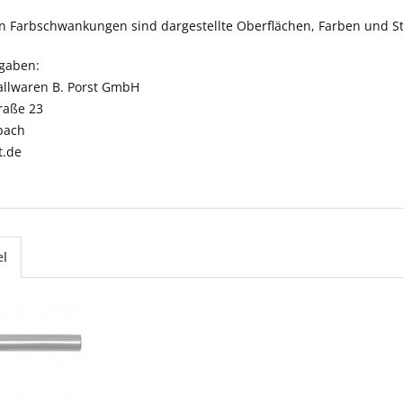
n Farbschwankungen sind dargestellte Oberflächen, Farben und St
ngaben:
llwaren B. Porst GmbH
raße 23
bach
t.de
el