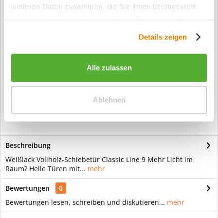
weiteren Daten zusammen, die Sie ihnen bereitgestellt
haben oder die sie im Rahmen Ihrer Nutzung der Dienste
Artikel-Nr.:
VOSS-1009
gesammelt haben.
Info:
Dieser Artikel wird gemäß Ihrer
Details zeigen
Konfiguration gefertigt. Daher ist er als
kundenspezifische Anfertigung vom
Widerruf / der Rückgabe
Alle zulassen
ausgeschlossen.
Vorteile
Ablehnen
Kostenloser Versand ab € 2000,- Bestellwert
Versand mit eigener Spedition
Beschreibung
Weißlack Vollholz-Schiebetür Classic Line 9 Mehr Licht im
Raum? Helle Türen mit...
mehr
Bewertungen
0
Bewertungen lesen, schreiben und diskutieren...
mehr