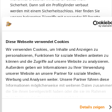
Sicherheit. Dann soll ein Profilzylinder verbaut
werden mit einem Sicherheitsschloss. Hier finden Sie
unsere bekannten Türgriffe mit passender PZ Rosette
(unteres Teil des Griffs für einen Zylinder) und dem
dazu benötigen PZ Einsteckschloß.
Bitte beachten Sie, dass hierbei kein Zylinder
Diese Webseite verwendet Cookies
mitgeliefert wird. Wir empfehlen jedem Kunden
Wir verwenden Cookies, um Inhalte und Anzeigen zu
diesen vor Ort ganz Anonym ohne Angabe seiner
personalisieren, Funktionen für soziale Medien anbieten zu
Adresse bei einem Fachhandel zu bestellen.
können und die Zugriffe auf unsere Website zu analysieren.
Außerdem geben wir Informationen zu Ihrer Verwendung
Edelstahlfarbig poliert / weiß
Langschild rund
unserer Website an unsere Partner für soziale Medien,
Werbung und Analysen weiter. Unsere Partner führen diese
Aufgrund von Farbschwankungen sind dargestellte
Informationen möglicherweise mit weiteren Daten zusammen
Oberflächen, Farben und Strukturen nicht bindend.
die Sie ihnen bereitgestellt haben oder die sie im Rahmen
Ihrer Nutzung der Dienste gesammelt haben.
Herstellerangaben:
Süd-Metall Beschläge GmbH
Details zeigen
Sägewerkstr. 5