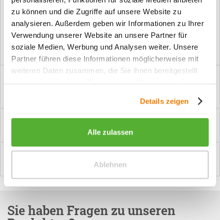
zu können und die Zugriffe auf unsere Website zu
Vorteile
analysieren. Außerdem geben wir Informationen zu Ihrer
Kostenloser Versand ab € 2000,- Bestellwert
Verwendung unserer Website an unsere Partner für
Versand mit eigener Spedition
soziale Medien, Werbung und Analysen weiter. Unsere
Partner führen diese Informationen möglicherweise mit
weiteren Daten zusammen, die Sie ihnen bereitgestellt
Beschreibung
haben oder die sie im Rahmen Ihrer Nutzung der Dienste
PZ-Garnitur Türgriff Mount Everest Edelstahlfarbig poliert
gesammelt haben.
Manchmal brauchen Innentüren etwas...
mehr
Details zeigen
Bewertungen
0
Bewertungen lesen, schreiben und diskutieren...
mehr
Alle zulassen
Hilfevideo
Ablehnen
mehr
Sie haben Fragen zu unseren