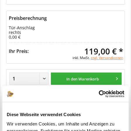
Preisberechnung
Tür-Anschlag
rechts
0,00 €
119,00 € *
Ihr Preis:
inkl. MwSt.
zzgl. Versandkosten
In den Warenkorb
Merken
Diese Webseite verwendet Cookies
Fragen zum Artikel?
Wir verwenden Cookies, um Inhalte und Anzeigen zu
Artikel-Nr.:
32522810
personalisieren, Funktionen für soziale Medien anbieten