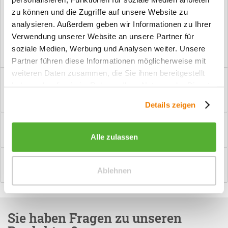
zu können und die Zugriffe auf unsere Website zu
Vorteile
analysieren. Außerdem geben wir Informationen zu Ihrer
Kostenloser Versand ab € 2000,- Bestellwert
Verwendung unserer Website an unsere Partner für
Versand mit eigener Spedition
soziale Medien, Werbung und Analysen weiter. Unsere
Partner führen diese Informationen möglicherweise mit
weiteren Daten zusammen, die Sie ihnen bereitgestellt
Beschreibung
haben oder die sie im Rahmen Ihrer Nutzung der Dienste
PZ-Garnitur Türgriff Scarlet messing Manchmal brauchen
gesammelt haben.
Innentüren etwas mehr Sicherheit. Dann...
mehr
Details zeigen
Bewertungen
0
Bewertungen lesen, schreiben und diskutieren...
mehr
Alle zulassen
Hilfevideo
Ablehnen
mehr
Sie haben Fragen zu unseren