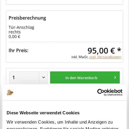
Preisberechnung
Tür-Anschlag
rechts
0,00 €
95,00 € *
Ihr Preis:
inkl. MwSt.
zzgl. Versandkosten
In den Warenkorb
Merken
Diese Webseite verwendet Cookies
Fragen zum Artikel?
Wir verwenden Cookies, um Inhalte und Anzeigen zu
Artikel-Nr.:
32522010
personalisieren, Funktionen für soziale Medien anbieten