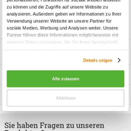
zu können und die Zugriffe auf unsere Website zu
Vorteile
analysieren. Außerdem geben wir Informationen zu Ihrer
Kostenloser Versand ab € 2000,- Bestellwert
Verwendung unserer Website an unsere Partner für
Versand mit eigener Spedition
soziale Medien, Werbung und Analysen weiter. Unsere
Partner führen diese Informationen möglicherweise mit
weiteren Daten zusammen, die Sie ihnen bereitgestellt
Beschreibung
haben oder die sie im Rahmen Ihrer Nutzung der Dienste
PZ-Garnitur Türgriff Scarlet Edelstahlfarbig satiniert Manchmal
gesammelt haben.
brauchen Innentüren etwas mehr...
mehr
Details zeigen
Bewertungen
0
Bewertungen lesen, schreiben und diskutieren...
mehr
Alle zulassen
Hilfevideo
Ablehnen
mehr
Sie haben Fragen zu unseren