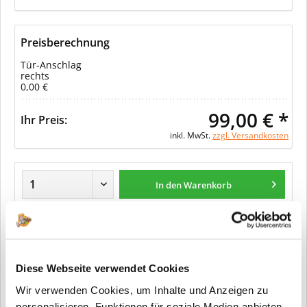
Preisberechnung
Tür-Anschlag
rechts
0,00 €
99,00 € *
Ihr Preis:
inkl. MwSt.
zzgl. Versandkosten
In den Warenkorb
Merken
Diese Webseite verwendet Cookies
Fragen zum Artikel?
Wir verwenden Cookies, um Inhalte und Anzeigen zu
Artikel-Nr.:
32521810
personalisieren, Funktionen für soziale Medien anbieten