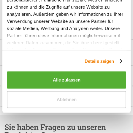
zu können und die Zugriffe auf unsere Website zu
Vorteile
analysieren. Außerdem geben wir Informationen zu Ihrer
Kostenloser Versand ab € 2000,- Bestellwert
Verwendung unserer Website an unsere Partner für
Versand mit eigener Spedition
soziale Medien, Werbung und Analysen weiter. Unsere
Partner führen diese Informationen möglicherweise mit
weiteren Daten zusammen, die Sie ihnen bereitgestellt
Beschreibung
haben oder die sie im Rahmen Ihrer Nutzung der Dienste
PZ-Garnitur Türgriff Poseidon Edelstahlfarbig satiniert/weiß
gesammelt haben.
Manchmal brauchen Innentüren...
mehr
Details zeigen
Bewertungen
0
Bewertungen lesen, schreiben und diskutieren...
mehr
Alle zulassen
Hilfevideo
Ablehnen
mehr
Sie haben Fragen zu unseren