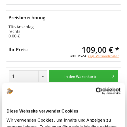
Preisberechnung
Tür-Anschlag
rechts
0,00 €
109,00 € *
Ihr Preis:
inkl. MwSt.
zzgl. Versandkosten
In den Warenkorb
Merken
Diese Webseite verwendet Cookies
Fragen zum Artikel?
Wir verwenden Cookies, um Inhalte und Anzeigen zu
Artikel-Nr.:
32781810
personalisieren, Funktionen für soziale Medien anbieten