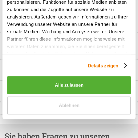
personalisieren, Funktionen für soziale Medien anbieten
Vorteile
zu können und die Zugriffe auf unsere Website zu
Kostenloser Versand ab € 2000,- Bestellwert
analysieren. Außerdem geben wir Informationen zu Ihrer
Versand mit eigener Spedition
Verwendung unserer Website an unsere Partner für
soziale Medien, Werbung und Analysen weiter. Unsere
Beschreibung
Partner führen diese Informationen möglicherweise mit
weiteren Daten zusammen, die Sie ihnen bereitgestellt
PZ-Garnitur Griff Stuhr Manchmal brauchen Innentüren etwas
mehr Sicherheit. Dann soll ein...
mehr
haben oder die sie im Rahmen Ihrer Nutzung der Dienste
gesammelt haben.
Bewertungen
0
Details zeigen
Bewertungen lesen, schreiben und diskutieren...
mehr
Alle zulassen
Hilfevideo
mehr
Ablehnen
Ähnliche Artikel
Sie haben Fragen zu unseren