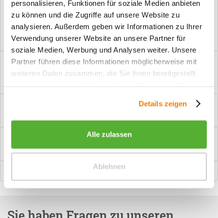
personalisieren, Funktionen für soziale Medien anbieten
Vorteile
zu können und die Zugriffe auf unsere Website zu
Kostenloser Versand ab € 2000,- Bestellwert
analysieren. Außerdem geben wir Informationen zu Ihrer
Versand mit eigener Spedition
Verwendung unserer Website an unsere Partner für
soziale Medien, Werbung und Analysen weiter. Unsere
Beschreibung
Partner führen diese Informationen möglicherweise mit
weiteren Daten zusammen, die Sie ihnen bereitgestellt
PZ-Garnitur Griff Benidorm Manchmal brauchen Innentüren
etwas mehr Sicherheit. Dann soll ein...
mehr
haben oder die sie im Rahmen Ihrer Nutzung der Dienste
gesammelt haben.
Bewertungen
0
Details zeigen
Bewertungen lesen, schreiben und diskutieren...
mehr
Alle zulassen
Hilfevideo
mehr
Ablehnen
Ähnliche Artikel
Sie haben Fragen zu unseren