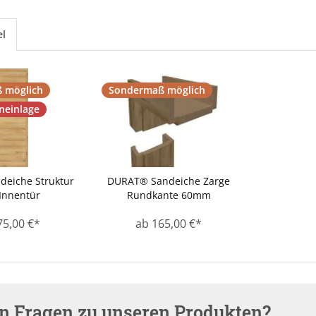
el
 möglich
Sondermaß möglich
neinlage
eiche Struktur
DURAT® Sandeiche Zarge
Innentür
Rundkante 60mm
75,00 €*
ab 165,00 €*
en Fragen zu unseren Produkten?