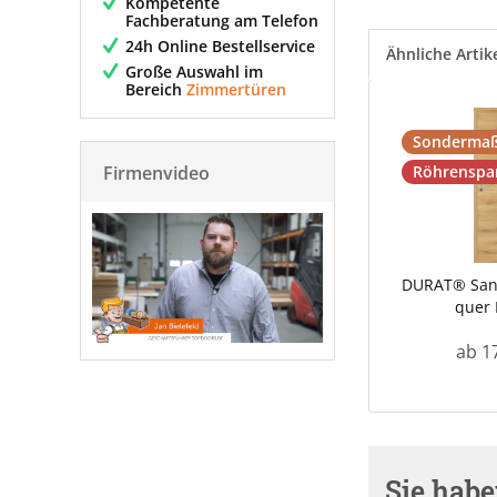
Kompetente
Fachberatung am Telefon
24h Online Bestellservice
Ähnliche Artik
Große Auswahl im
Bereich
Zimmertüren
Sondermaß
Firmenvideo
Röhrenspa
DURAT® Sand
quer 
ab 1
Sie hab