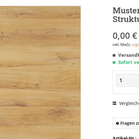
Muste
Strukt
0,00 €
inkl. MwSt.
zzg
Versandk
Sofort ve
Vergleich
Fragen z
Artikel-Nr.: