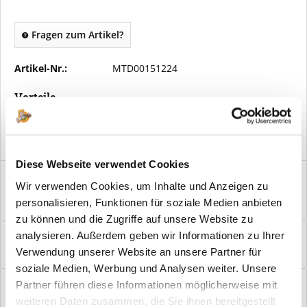
Fragen zum Artikel?
Artikel-Nr.:
MTD00151224
Vorteile
Kostenloser Versand ab € 2000,- Bestellwert
Versand mit eigener Spedition
Diese Webseite verwendet Cookies
Beschreibung
Wir verwenden Cookies, um Inhalte und Anzeigen zu
Mustertafel DURAT® Nordische Wildeiche Struktur quer Damit
personalisieren, Funktionen für soziale Medien anbieten
Sie sich die Entscheidung leichter...
mehr
zu können und die Zugriffe auf unsere Website zu
Bewertungen
0
analysieren. Außerdem geben wir Informationen zu Ihrer
Verwendung unserer Website an unsere Partner für
Bewertungen lesen, schreiben und diskutieren...
mehr
soziale Medien, Werbung und Analysen weiter. Unsere
Hilfevideo
Partner führen diese Informationen möglicherweise mit
weiteren Daten zusammen, die Sie ihnen bereitgestellt
mehr