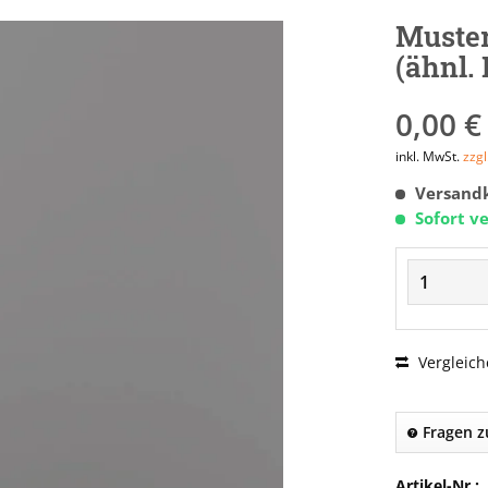
Muster
(ähnl.
0,00 €
inkl. MwSt.
zzg
Versandk
Sofort ve
Vergleich
Fragen z
Artikel-Nr.: