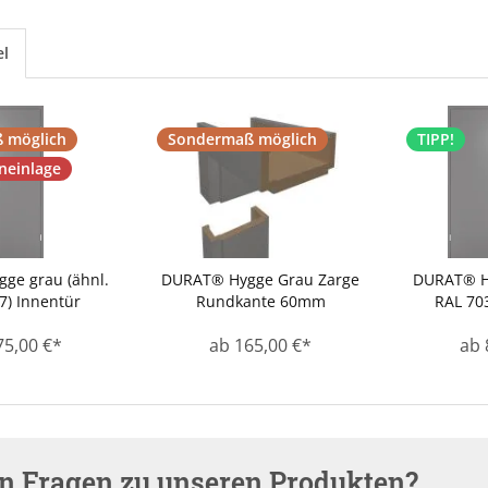
el
 möglich
Sondermaß möglich
TIPP!
neinlage
ge grau (ähnl.
DURAT® Hygge Grau Zarge
DURAT® Hy
7) Innentür
Rundkante 60mm
RAL 703
75,00 €*
ab 165,00 €*
ab 
en Fragen zu unseren Produkten?