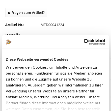
Fragen zum Artikel?
Artikel-Nr.:
MTD00041224
Vorteile
Kostenloser Versand ab € 2000,- Bestellwert
Versand mit eigener Spedition
Diese Webseite verwendet Cookies
Beschreibung
Wir verwenden Cookies, um Inhalte und Anzeigen zu
Mustertafel DURAT® Asteiche Struktur quer Damit Sie sich die
personalisieren, Funktionen für soziale Medien anbieten
Entscheidung leichter machen und...
mehr
zu können und die Zugriffe auf unsere Website zu
Bewertungen
0
analysieren. Außerdem geben wir Informationen zu Ihrer
Verwendung unserer Website an unsere Partner für
Bewertungen lesen, schreiben und diskutieren...
mehr
soziale Medien, Werbung und Analysen weiter. Unsere
Hilfevideo
Partner führen diese Informationen möglicherweise mit
weiteren Daten zusammen, die Sie ihnen bereitgestellt
mehr