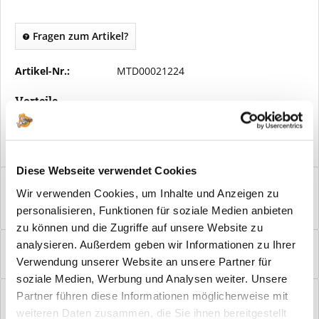
Fragen zum Artikel?
Artikel-Nr.:
MTD00021224
Vorteile
Kostenloser Versand ab € 2000,- Bestellwert
Versand mit eigener Spedition
Diese Webseite verwendet Cookies
Beschreibung
Wir verwenden Cookies, um Inhalte und Anzeigen zu
Mustertafel DURAT® Allgäueiche Struktur quer Damit Sie sich
personalisieren, Funktionen für soziale Medien anbieten
die Entscheidung leichter machen...
mehr
zu können und die Zugriffe auf unsere Website zu
Bewertungen
0
analysieren. Außerdem geben wir Informationen zu Ihrer
Verwendung unserer Website an unsere Partner für
Bewertungen lesen, schreiben und diskutieren...
mehr
soziale Medien, Werbung und Analysen weiter. Unsere
Hilfevideo
Partner führen diese Informationen möglicherweise mit
weiteren Daten zusammen, die Sie ihnen bereitgestellt
mehr