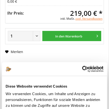
0,00 €
219,00 € *
Ihr Preis:
inkl. MwSt.
zzgl. Versandkosten
In den Warenkorb
Merken
Fragen zum Artikel?
Artikel-Nr.:
266
Info:
Dieser Artikel wird gemäß Ihrer
Diese Webseite verwendet Cookies
Konfiguration gefertigt. Daher ist er als
Wir verwenden Cookies, um Inhalte und Anzeigen zu
kundenspezifische Anfertigung vom
Widerruf / der Rückgabe
personalisieren, Funktionen für soziale Medien anbieten
ausgeschlossen.
zu können und die Zugriffe auf unsere Website zu