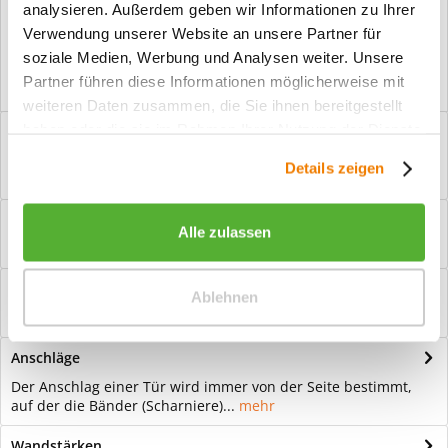
analysieren. Außerdem geben wir Informationen zu Ihrer
Vorteile
Verwendung unserer Website an unsere Partner für
Kostenloser Versand ab € 2000,- Bestellwert
soziale Medien, Werbung und Analysen weiter. Unsere
Versand mit eigener Spedition
Partner führen diese Informationen möglicherweise mit
weiteren Daten zusammen, die Sie ihnen bereitgestellt
haben oder die sie im Rahmen Ihrer Nutzung der Dienste
Beschreibung
gesammelt haben.
Ganzglastür Satinato Edles Milchglasdesign: Glastüren werten
Details zeigen
Räume optisch auf und lassen...
mehr
Bewertungen
0
Alle zulassen
Bewertungen lesen, schreiben und diskutieren...
mehr
Hilfevideo
Ablehnen
mehr
Anschläge
Der Anschlag einer Tür wird immer von der Seite bestimmt,
auf der die Bänder (Scharniere)...
mehr
Wandstärken