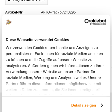
Artikel-Nr.:
APTO--fec7b7243295
Vorteile
Kostenloser Versand ab € 2000,- Bestellwert
Versand mit eigener Spedition
Diese Webseite verwendet Cookies
Wir verwenden Cookies, um Inhalte und Anzeigen zu
Beschreibung
personalisieren, Funktionen für soziale Medien anbieten
Windfangelemente online am Bildschirm konfigurieren und
zu können und die Zugriffe auf unsere Website zu
einbaufertig bestellen. In wenigen...
mehr
analysieren. Außerdem geben wir Informationen zu Ihrer
Verwendung unserer Website an unsere Partner für
Bewertungen
0
soziale Medien, Werbung und Analysen weiter. Unsere
Bewertungen lesen, schreiben und diskutieren...
mehr
Partner führen diese Informationen möglicherweise mit
weiteren Daten zusammen, die Sie ihnen bereitgestellt
haben oder die sie im Rahmen Ihrer Nutzung der Dienste
Sie haben Fragen zu unseren
gesammelt haben.
Details zeigen
Produkten?