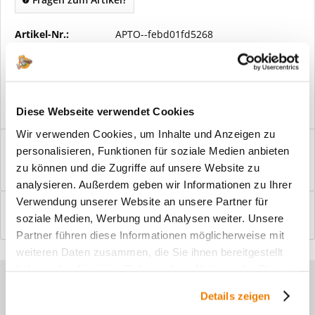
Artikel-Nr.:
APTO--febd01fd5268
Vorteile
Kostenloser Versand ab € 2000,- Bestellwert
Versand mit eigener Spedition
Diese Webseite verwendet Cookies
Wir verwenden Cookies, um Inhalte und Anzeigen zu
Beschreibung
personalisieren, Funktionen für soziale Medien anbieten
Windfangelemente online am Bildschirm konfigurieren und
zu können und die Zugriffe auf unsere Website zu
einbaufertig bestellen. In wenigen...
mehr
analysieren. Außerdem geben wir Informationen zu Ihrer
Verwendung unserer Website an unsere Partner für
Bewertungen
0
soziale Medien, Werbung und Analysen weiter. Unsere
Bewertungen lesen, schreiben und diskutieren...
mehr
Partner führen diese Informationen möglicherweise mit
weiteren Daten zusammen, die Sie ihnen bereitgestellt
haben oder die sie im Rahmen Ihrer Nutzung der Dienste
Sie haben Fragen zu unseren
gesammelt haben.
Details zeigen
Produkten?