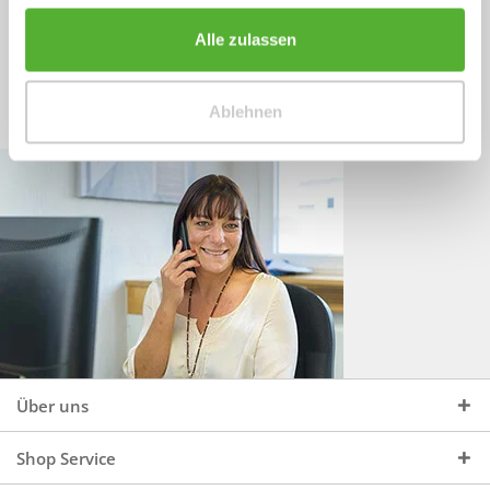
Sprechen Sie uns an, unter:
Wir beraten Sie gerne:
Alle zulassen
Mo - Do, 09:00 - 16:00 Uhr
+49 (0)4244 965 34 04
und Fr, 09:00 - 13:00 Uhr
Ablehnen
vertrieb@topdoors.de
Über uns
Shop Service