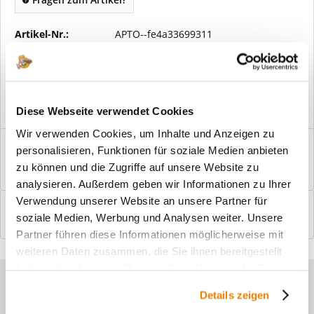
Artikel-Nr.:
APTO--fe4a33699311
Vorteile
Kostenloser Versand ab € 2000,- Bestellwert
Versand mit eigener Spedition
Diese Webseite verwendet Cookies
Wir verwenden Cookies, um Inhalte und Anzeigen zu
Beschreibung
personalisieren, Funktionen für soziale Medien anbieten
Windfangelemente online am Bildschirm konfigurieren und
zu können und die Zugriffe auf unsere Website zu
einbaufertig bestellen. In wenigen...
mehr
analysieren. Außerdem geben wir Informationen zu Ihrer
Verwendung unserer Website an unsere Partner für
Bewertungen
0
soziale Medien, Werbung und Analysen weiter. Unsere
Bewertungen lesen, schreiben und diskutieren...
mehr
Partner führen diese Informationen möglicherweise mit
weiteren Daten zusammen, die Sie ihnen bereitgestellt
haben oder die sie im Rahmen Ihrer Nutzung der Dienste
Sie haben Fragen zu unseren
gesammelt haben.
Details zeigen
Produkten?