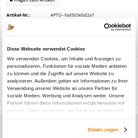
Artikel-Nr.:
APTO--fad503ebd2a7
Vorteile
Kostenloser Versand ab € 2000,- Bestellwert
Versand mit eigener Spedition
Diese Webseite verwendet Cookies
Wir verwenden Cookies, um Inhalte und Anzeigen zu
Beschreibung
personalisieren, Funktionen für soziale Medien anbieten
Windfangelemente online am Bildschirm konfigurieren und
zu können und die Zugriffe auf unsere Website zu
einbaufertig bestellen. In wenigen...
mehr
analysieren. Außerdem geben wir Informationen zu Ihrer
Verwendung unserer Website an unsere Partner für
Bewertungen
0
soziale Medien, Werbung und Analysen weiter. Unsere
Bewertungen lesen, schreiben und diskutieren...
mehr
Partner führen diese Informationen möglicherweise mit
weiteren Daten zusammen, die Sie ihnen bereitgestellt
haben oder die sie im Rahmen Ihrer Nutzung der Dienste
Sie haben Fragen zu unseren
gesammelt haben.
Details zeigen
Produkten?