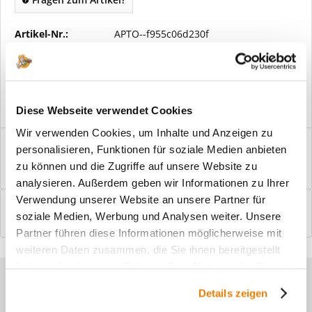
Artikel-Nr.:
APTO--f955c06d230f
Vorteile
Kostenloser Versand ab € 2000,- Bestellwert
Versand mit eigener Spedition
Diese Webseite verwendet Cookies
Wir verwenden Cookies, um Inhalte und Anzeigen zu
Beschreibung
personalisieren, Funktionen für soziale Medien anbieten
Windfangelemente online am Bildschirm konfigurieren und
zu können und die Zugriffe auf unsere Website zu
einbaufertig bestellen. In wenigen...
mehr
analysieren. Außerdem geben wir Informationen zu Ihrer
Verwendung unserer Website an unsere Partner für
Bewertungen
0
soziale Medien, Werbung und Analysen weiter. Unsere
Bewertungen lesen, schreiben und diskutieren...
mehr
Partner führen diese Informationen möglicherweise mit
weiteren Daten zusammen, die Sie ihnen bereitgestellt
haben oder die sie im Rahmen Ihrer Nutzung der Dienste
Sie haben Fragen zu unseren
gesammelt haben.
Details zeigen
Produkten?